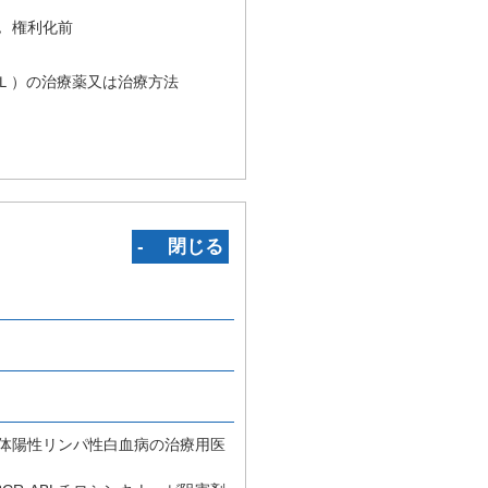
況
権利化前
Ｌ）の治療薬又は治療方法
‐ 閉じる
色体陽性リンパ性白血病の治療用医