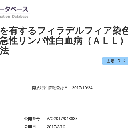
異を有するフィラデルフィア染
急性リンパ性白血病（ＡＬＬ
法
固定URLを
開放特許情報登録日：
2017/10/24
6
公開番号
WO2017/043633
公開日
2017/3/16