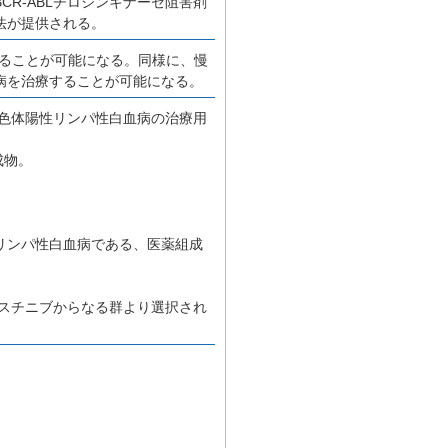
R-ABLチロシンキナーゼ阻害剤
法が提供される。
療することが可能になる。同様に、慢
病を治療することが可能になる。
染色体陽性リンパ性白血病の治療用
成物。
リンパ性白血病である、医薬組成
ボスチニブからなる群より選択され