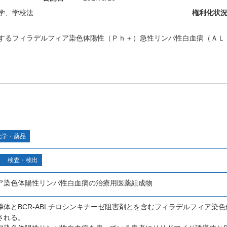
学、学校法
権利化状
するフィラデルフィア染色体陽性（Ｐｈ＋）急性リンパ性白血病（ＡＬ
化学・薬品
検査・検出
ア染色体陽性リンパ性白血病の治療用医薬組成物
導体とBCR-ABLチロシンキナーゼ阻害剤とを含むフィラデルフィア染
される。