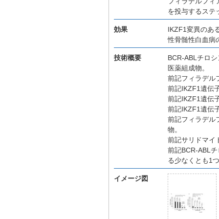
フィラデルフィ
を投与するステ
効果
IKZF1変異の
性骨髄性白血病
技術概要
BCR-ABL
医薬組成物。
前記フィラデル
前記IKZF1
前記IKZF1
前記IKZF1遺
前記フィラデル
物。
前記サリドマイ
前記BCR-A
る少なくとも1
イメージ図