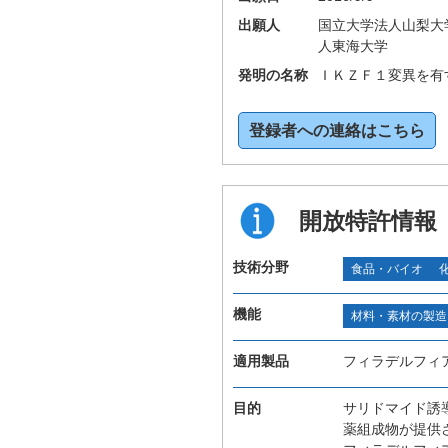
出願人
国立大学法人山梨大
人東海大学
発明の名称
ＩＫＺＦ１変異を有
登録者への連絡はこちら
開放特許情報
技術分野
食品・バイオ
機能
材料・素材の製造
適用製品
フィラデルフィ
目的
サリドマイド誘
薬組成物が提供