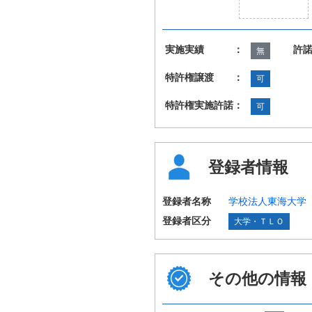
実施実績 ：
許
無
特許権譲渡 ：
可
特許権実施許諾：
可
登録者情報
登録者名称
学校法人東海大学
登録者区分
大学・ＴＬＯ
その他の情報