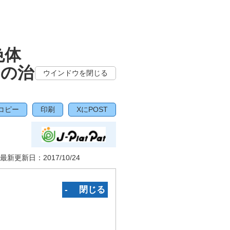
色体
）の治
ウインドウを閉じる
コピー
印刷
XにPOST
最新更新日：
2017/10/24
‐ 閉じる