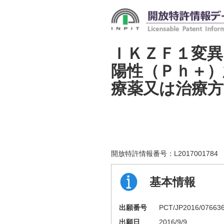
ＩＫＺＦ１変
陽性（Ｐｈ＋）
療薬又は治療方
開放特許情報番号：
L2017001784
基本情報
出願番号
PCT/JP2016/07663
出願日
2016/9/9