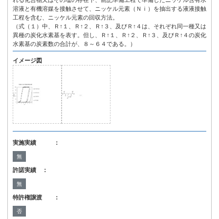
れる化合物又はその塩の存在下、前記準備工程で準備したニッケル含有水
溶液と有機溶媒を接触させて、ニッケル元素（Ｎｉ）を抽出する液液接触
工程を含む、ニッケル元素の回収方法。
（式（１）中、Ｒ↑１、Ｒ↑２、Ｒ↑３、及びＲ↑４は、それぞれ同一種又は
異種の炭化水素基を表す。但し、Ｒ↑１、Ｒ↑２、Ｒ↑３、及びＲ↑４の炭化
水素基の炭素数の合計が、８～６４である。）
イメージ図
実施実績 ：
無
許諾実績 ：
無
特許権譲渡 ：
否