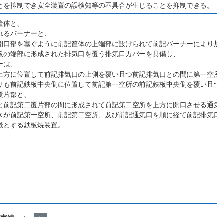
とを抑制でき安全装置の誤検知等の不具合が生じることを抑制できる。
筐体と、
れるバーナーと、
開口部を塞ぐように前記筐体の上端部に設けられて前記バーナーにより
板の端部に形成された排気口を覆う排気口カバーを具備し、
ーは、
上方に位置して前記排気口の上側を覆い且つ前記排気口との間に第一空
りも前記鉄板中央側に位置して前記第一空所の前記鉄板中央側を覆い且
覆片部と、
と前記第二覆片部の間に形成されて前記第二空所を上方に開口させる通
スが前記第一空所、前記第二空所、及び前記通気口を順に経て前記排気
徴とする鉄板焼装置。