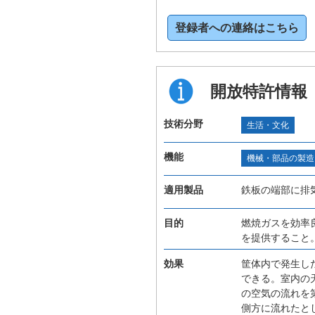
登録者への連絡はこちら
開放特許情報
技術分野
生活・文化
機能
機械・部品の製造
適用製品
鉄板の端部に排
目的
燃焼ガスを効率
を提供すること
効果
筐体内で発生し
できる。室内の
の空気の流れを
側方に流れたと