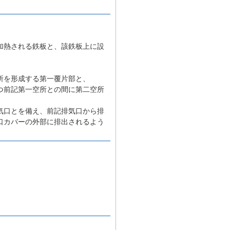
加熱される鉄板と、該鉄板上に設
所を形成する第一覆片部と、
つ前記第一空所との間に第二空所
気口とを備え、前記排気口から排
口カバーの外部に排出されるよう