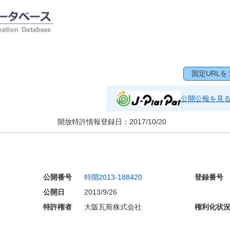
固定URLを
公開公報を見
開放特許情報登録日：
2017/10/20
公開番号
特開2013-188420
登録番号
公開日
2013/9/26
特許権者
大阪瓦斯株式会社
権利化状