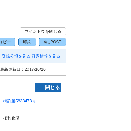
ウインドウを閉じる
コピー
印刷
XにPOST
る
登録公報を見る
経過情報を見る
最新更新日：
2017/10/20
‐ 閉じる
特許第5833478号
況
権利化済