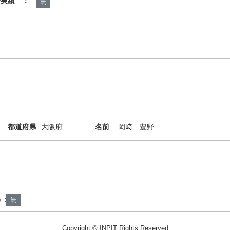
諾実績 ：
無
都道府県
大阪府
名前
岡﨑 豊野
）:
無