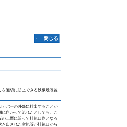
‐ 閉じる
こを適切に防止できる鉄板焼装置
口カバーの外部に排出することが
側に向かって流れたとしても、こ
板の上面に沿って排気口側となる
吹き出された空気等が排気口から