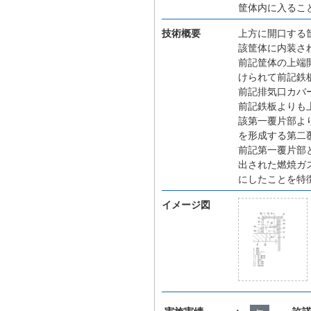
筐体内に入るこ
技術概要
上方に開口する
該筐体に内装さ
前記筐体の上端
けられて前記鉄
前記排気口カバ
前記鉄板よりも
該第一覆片部よ
を形成する第二
前記第一覆片部
出された燃焼ガ
にしたことを特
イメージ図