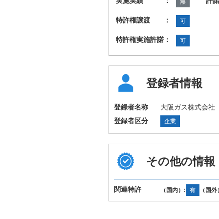
実施実績 ：
許
無
特許権譲渡 ：
可
特許権実施許諾：
可
登録者情報
登録者名称
大阪ガス株式会社
登録者区分
企業
その他の情報
国際特許分類
A47J37/06
（IPC第8版）
関連特許
（国内）:
有
（国外