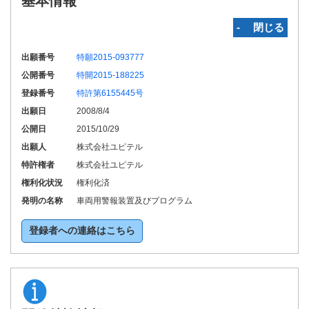
基本情報
‐ 閉じる
出願番号
特願2015-093777
公開番号
特開2015-188225
登録番号
特許第6155445号
出願日
2008/8/4
公開日
2015/10/29
出願人
株式会社ユピテル
特許権者
株式会社ユピテル
権利化状況
権利化済
発明の名称
車両用警報装置及びプログラム
登録者への連絡はこちら