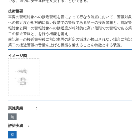
でき、適切に安全運転を支援することができる。
技術概要
車両の警報対象への接近警報を音によって行なう装置において、警報対象
への接近度が相対的に低い段階での警報である第一の接近警報と、前記警
報対象と同一の警報対象への接近度が相対的に高い段階での警報である第
二の接近警報と、を行う機能を備え、
前記第一の接近警報後に前記車両の所定の減速が検出されない場合に前記
第二の接近警報の音量を上げる機能を備えることを特徴とする装置。
イメージ図
実施実績 ：
無
許諾実績 ：
有