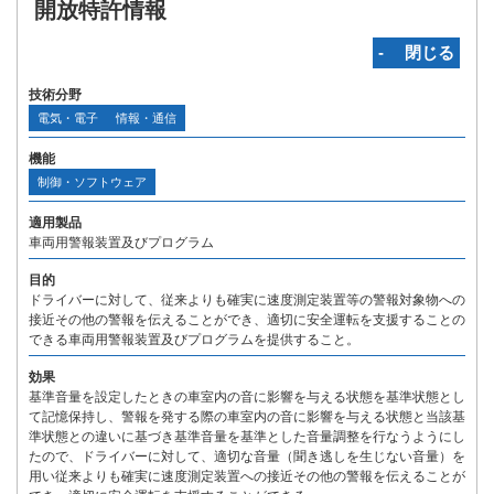
開放特許情報
‐ 閉じる
技術分野
電気・電子
情報・通信
機能
制御・ソフトウェア
適用製品
車両用警報装置及びプログラム
目的
ドライバーに対して、従来よりも確実に速度測定装置等の警報対象物への
接近その他の警報を伝えることができ、適切に安全運転を支援することの
できる車両用警報装置及びプログラムを提供すること。
効果
基準音量を設定したときの車室内の音に影響を与える状態を基準状態とし
て記憶保持し、警報を発する際の車室内の音に影響を与える状態と当該基
準状態との違いに基づき基準音量を基準とした音量調整を行なうようにし
たので、ドライバーに対して、適切な音量（聞き逃しを生じない音量）を
用い従来よりも確実に速度測定装置への接近その他の警報を伝えることが