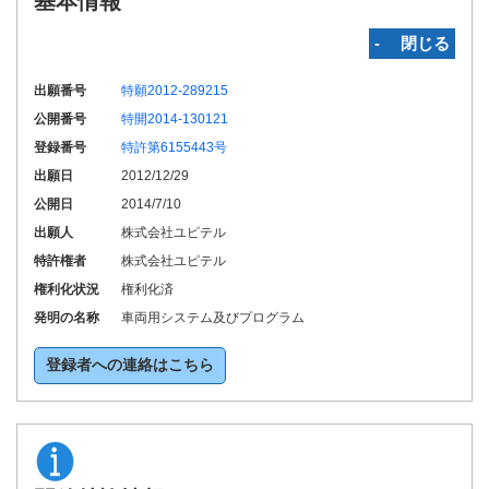
基本情報
‐ 閉じる
出願番号
特願2012-289215
公開番号
特開2014-130121
登録番号
特許第6155443号
出願日
2012/12/29
公開日
2014/7/10
出願人
株式会社ユピテル
特許権者
株式会社ユピテル
権利化状況
権利化済
発明の名称
車両用システム及びプログラム
登録者への連絡はこちら