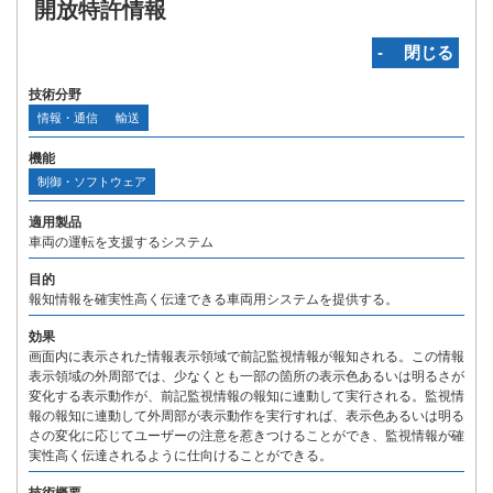
開放特許情報
‐ 閉じる
技術分野
情報・通信
輸送
機能
制御・ソフトウェア
適用製品
車両の運転を支援するシステム
目的
報知情報を確実性高く伝達できる車両用システムを提供する。
効果
画面内に表示された情報表示領域で前記監視情報が報知される。この情報
表示領域の外周部では、少なくとも一部の箇所の表示色あるいは明るさが
変化する表示動作が、前記監視情報の報知に連動して実行される。監視情
報の報知に連動して外周部が表示動作を実行すれば、表示色あるいは明る
さの変化に応じてユーザーの注意を惹きつけることができ、監視情報が確
実性高く伝達されるように仕向けることができる。