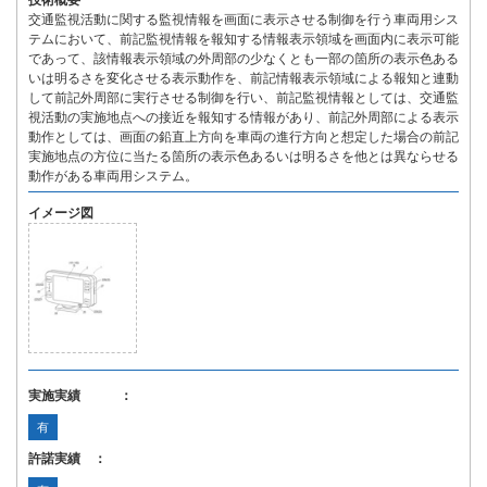
技術概要
交通監視活動に関する監視情報を画面に表示させる制御を行う車両用シス
テムにおいて、前記監視情報を報知する情報表示領域を画面内に表示可能
であって、該情報表示領域の外周部の少なくとも一部の箇所の表示色ある
いは明るさを変化させる表示動作を、前記情報表示領域による報知と連動
して前記外周部に実行させる制御を行い、前記監視情報としては、交通監
視活動の実施地点への接近を報知する情報があり、前記外周部による表示
動作としては、画面の鉛直上方向を車両の進行方向と想定した場合の前記
実施地点の方位に当たる箇所の表示色あるいは明るさを他とは異ならせる
動作がある車両用システム。
イメージ図
実施実績 ：
有
許諾実績 ：