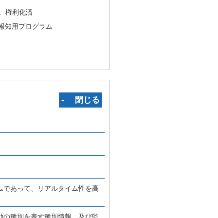
況
権利化済
報知用プログラム
‐ 閉じる
ムであって、リアルタイム性を高
動の種別を表す種別情報、及び監