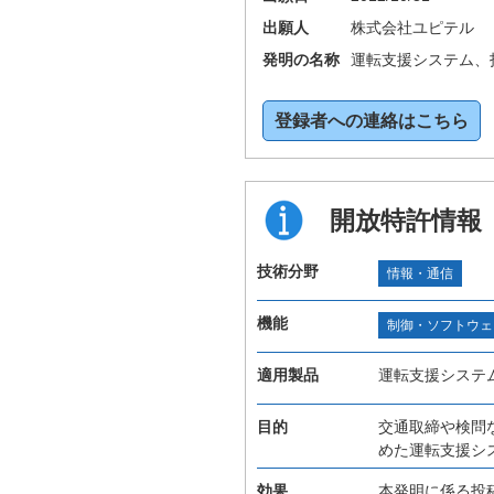
出願人
株式会社ユピテル
発明の名称
運転支援システム、
登録者への連絡はこちら
開放特許情報
技術分野
情報・通信
機能
制御・ソフトウェ
適用製品
運転支援システ
目的
交通取締や検問
めた運転支援シ
効果
本発明に係る投