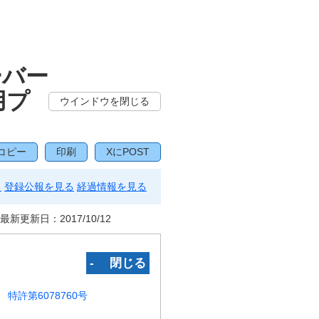
ーバー
用プ
ウインドウを閉じる
コピー
印刷
XにPOST
る
登録公報を見る
経過情報を見る
最新更新日：
2017/10/12
‐ 閉じる
特許第6078760号