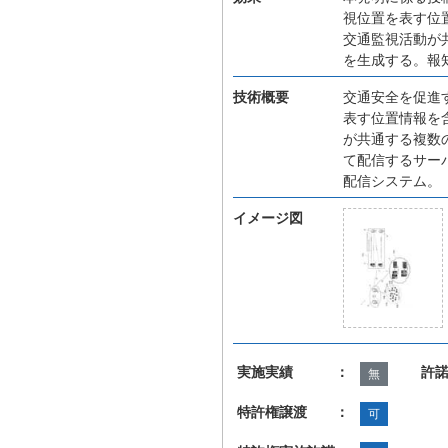
視位置を表す位
交通監視活動が
を生成する。報
技術概要
交通安全を促進
表す位置情報を
が共通する複数
て配信するサー
配信システム。
イメージ図
実施実績 ：
許
無
特許権譲渡 ：
可