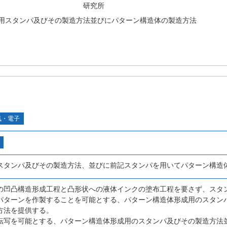
研究所
用スタンパ及びその製造方法並びにパターン構造体の製造方法
気・電子
スタンパ及びその製造方法、並びに前記スタンパを用いてパターン構造
の凹凸構造形成工程と凸形状への液体インクの塗布工程を要さず、スタ
パターンを作製することを可能とする、パターン構造体形成用のスタン
方法を提供する。
転写を可能とする、パターン構造体形成用のスタンパ及びその製造方法