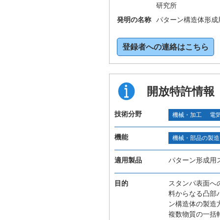
研究所
発明の名称
パターン構造体形成
登録者への連絡はこちら
開放特許情報
技術分野
機械・加工
電
機能
機械・部品の製造
適用製品
パターン形成用
目的
スタンパ表面へ
料からなる凸部
ン構造体の製造
複数物質の一括