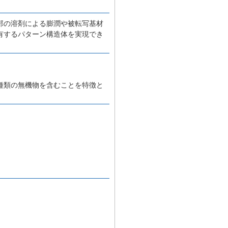
部の溶剤による膨潤や被転写基材
有するパターン構造体を実現でき
種類の無機物を含むことを特徴と