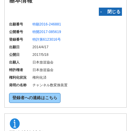
基本情報
‐ 閉じる
出願番号
特願2016-246881
公開番号
特開2017-085619
登録番号
特許第6123016号
出願日
2014/4/17
公開日
2017/5/18
出願人
日本放送協会
特許権者
日本放送協会
権利化状況
権利化済
発明の名称
チャンネル数変換装置
登録者への連絡はこちら