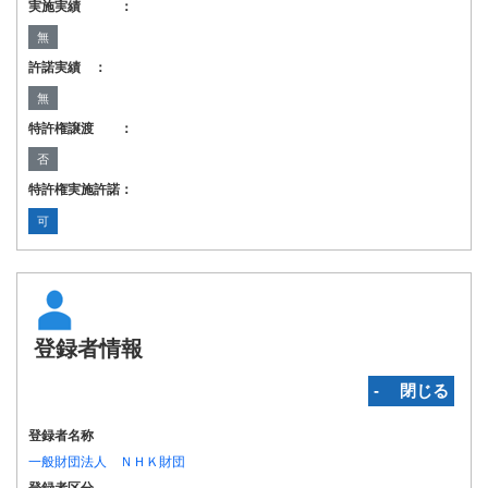
実施実績 ：
無
許諾実績 ：
無
特許権譲渡 ：
否
特許権実施許諾：
可
登録者情報
‐ 閉じる
登録者名称
一般財団法人 ＮＨＫ財団