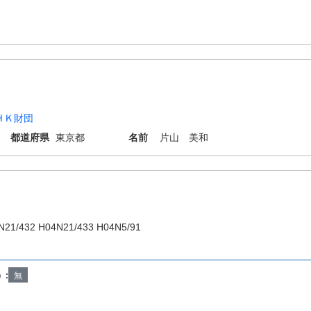
ＨＫ財団
都道府県
東京都
名前
片山 美和
N21/432 H04N21/433 H04N5/91
）:
無