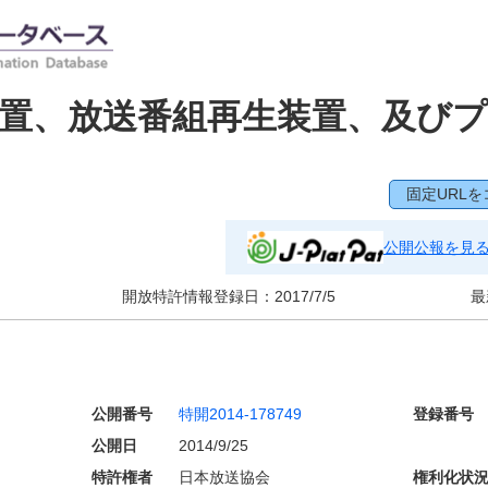
置、放送番組再生装置、及び
固定URLを
公開公報を見
開放特許情報登録日：
2017/7/5
最
公開番号
特開2014-178749
登録番号
公開日
2014/9/25
特許権者
日本放送協会
権利化状