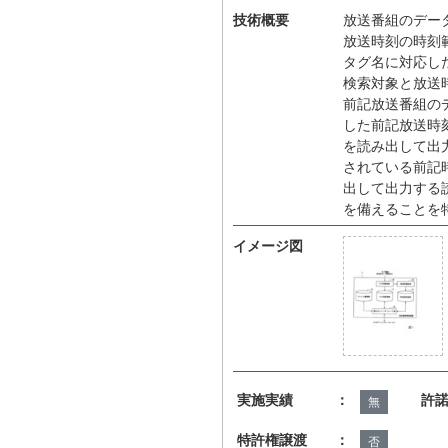
技術概要
放送番組のデー
放送時刻の時刻
タグ名に対応し
検索対象と放送
前記放送番組の
した前記放送時
を読み出して出
されている前記
出して出力する
を備えることを
イメージ図
実施実績 ：
許
無
特許権譲渡 ：
否