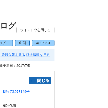
プログ
ウインドウを閉じる
コピー
印刷
XにPOST
る
登録公報を見る
経過情報を見る
新更新日：
2017/7/5
‐ 閉じる
特許第6076149号
況
権利化済