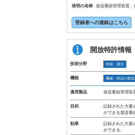
発明の名称
放送番組管理装置、
登録者への連絡はこちら
開放特許情報
技術分野
情報・通信
機能
機械・部品の製造
適用製品
放送番組管理装
目的
記録された大量
ができる放送番
効果
記録された大量
ができる。