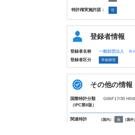
特許権実施許諾：
可
登録者情報
登録者名称
一般財団法人 Ｎ
登録者区分
学術研究
その他の情報
国際特許分類
G06F17/30 H04
（IPC第8版）
関連特許
（国内）:
無
（国外