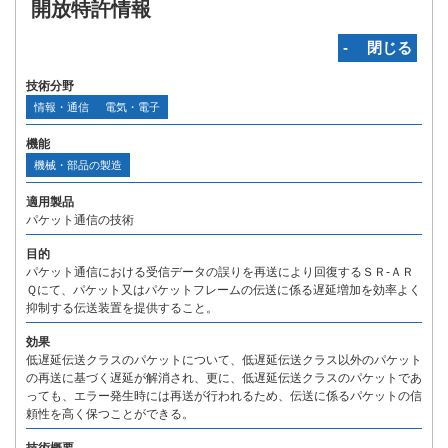
開放特許情報
‐ 閉じる
技術分野
情報・通信
電気・電子
機能
機械・部品の製造
適用製品
パケット通信の技術
目的
パケット通信における受信データの誤りを再送により回復するＳＲ‐ＡＲ
Ｑにて、パケット又はパケットフレームの伝送に係る遅延増加を効率よく
抑制する伝送装置を提供すること。
効果
低遅延伝送クラスのパケットについて、低遅延伝送クラス以外のパケット
の再送に基づく遅延が解消され、更に、低遅延伝送クラスのパケットであ
っても、エラー発生時には再送が行われるため、伝送に係るパケットの信
頼性を高く保つことができる。