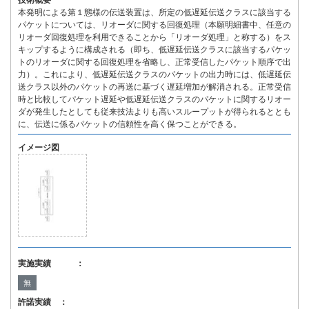
技術概要
本発明による第１態様の伝送装置は、所定の低遅延伝送クラスに該当する
パケットについては、リオーダに関する回復処理（本願明細書中、任意の
リオーダ回復処理を利用できることから「リオーダ処理」と称する）をス
キップするように構成される（即ち、低遅延伝送クラスに該当するパケッ
トのリオーダに関する回復処理を省略し、正常受信したパケット順序で出
力）。これにより、低遅延伝送クラスのパケットの出力時には、低遅延伝
送クラス以外のパケットの再送に基づく遅延増加が解消される。正常受信
時と比較してパケット遅延や低遅延伝送クラスのパケットに関するリオー
ダが発生したとしても従来技法よりも高いスループットが得られるととも
に、伝送に係るパケットの信頼性を高く保つことができる。
イメージ図
実施実績 ：
無
許諾実績 ：