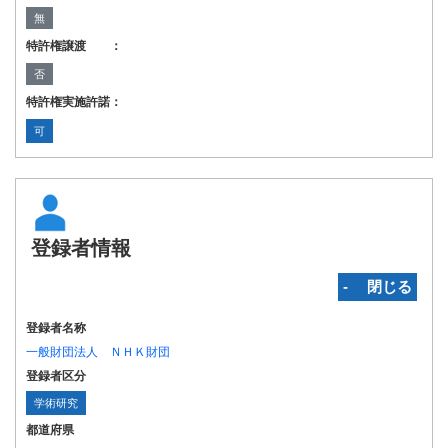
無
特許権譲渡 ：
否
特許権実施許諾：
可
登録者情報
‐ 閉じる
登録者名称
一般財団法人 ＮＨＫ財団
登録者区分
学術研究
都道府県