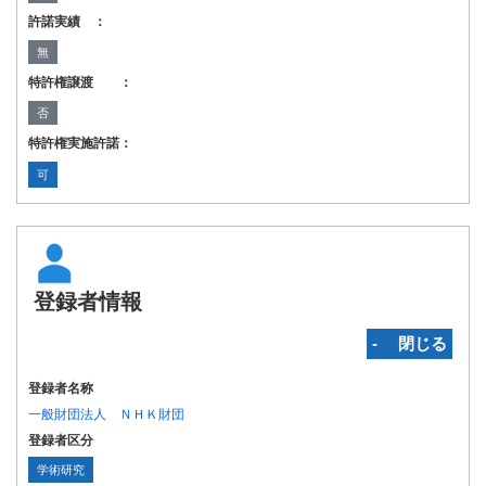
許諾実績 ：
無
特許権譲渡 ：
否
特許権実施許諾：
可
登録者情報
‐ 閉じる
登録者名称
一般財団法人 ＮＨＫ財団
登録者区分
学術研究