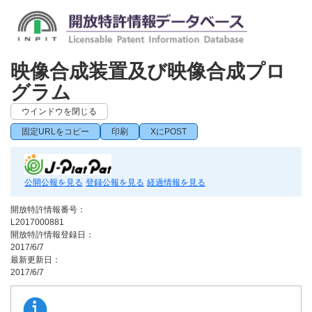
映像合成装置及び映像合成プロ
グラム
ウインドウを閉じる
固定URLをコピー
印刷
XにPOST
公開公報を見る
登録公報を見る
経過情報を見る
開放特許情報番号：
L2017000881
開放特許情報登録日：
2017/6/7
最新更新日：
2017/6/7