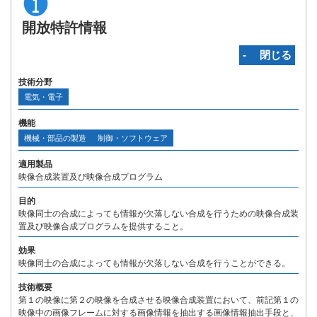
開放特許情報
‐ 閉じる
技術分野
電気・電子
機能
機械・部品の製造
制御・ソフトウェア
適用製品
映像合成装置及び映像合成プログラム
目的
映像同士の合成によっても情報が欠落しない合成を行うための映像合成装
置及び映像合成プログラムを提供すること。
効果
映像同士の合成によっても情報が欠落しない合成を行うことができる。
技術概要
第１の映像に第２の映像を合成させる映像合成装置において、前記第１の
映像中の画像フレームに対する画像情報を抽出する画像情報抽出手段と、