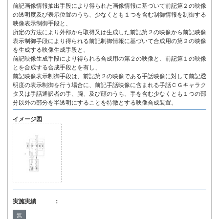
前記画像情報抽出手段により得られた画像情報に基づいて前記第２の映像
の透明度及び表示位置のうち、少なくとも１つを含む制御情報を制御する
映像表示制御手段と、
所定の方法により外部から取得又は生成した前記第２の映像から前記映像
表示制御手段により得られる前記制御情報に基づいて合成用の第２の映像
を生成する映像生成手段と、
前記映像生成手段により得られる合成用の第２の映像と、前記第１の映像
とを合成する合成手段とを有し、
前記映像表示制御手段は、前記第２の映像である手話映像に対して前記透
明度の表示制御を行う場合に、前記手話映像に含まれる手話ＣＧキャラク
タ又は手話通訳者の手、腕、及び顔のうち、手を含む少なくとも１つの部
分以外の部分を半透明にすることを特徴とする映像合成装置。
イメージ図
実施実績 ：
無