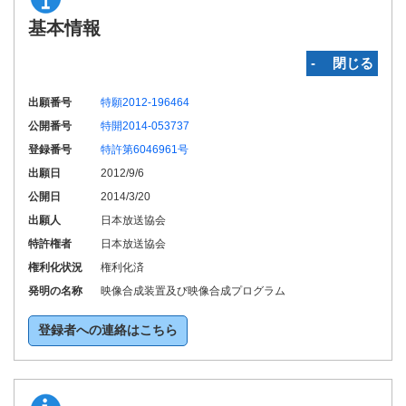
基本情報
‐ 閉じる
出願番号
特願2012-196464
公開番号
特開2014-053737
登録番号
特許第6046961号
出願日
2012/9/6
公開日
2014/3/20
出願人
日本放送協会
特許権者
日本放送協会
権利化状況
権利化済
発明の名称
映像合成装置及び映像合成プログラム
登録者への連絡はこちら