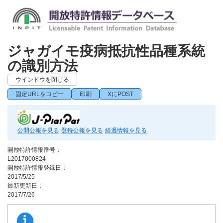
ジャガイモ疫病抵抗性品種系統
の識別方法
ウインドウを閉じる
固定URLをコピー
印刷
XにPOST
公開公報を見る
登録公報を見る
経過情報を見る
開放特許情報番号：
L2017000824
開放特許情報登録日：
2017/5/25
最新更新日：
2017/7/26