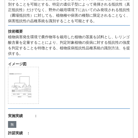
別することを可能とする。特定の遺伝子型によって発揮される抵抗性（真
正抵抗性）だけでなく、野外の栽培環境下においてのみ発現される抵抗性
（圃場抵抗性）に対しても、植物種や病害の種類に限定されることなく、
病害抵抗性の品種系統を識別することを可能とする。
技術概要
植物病害発生環境で農作物等を栽培した植物の茎葉を試料とし、L-リンゴ
酸含量を定量することにより、判定対象植物の疫病に対する抵抗性の強度
を判定することを特徴とする、植物疫病抵抗性品種系統の識別方法、を提
供する。
イメージ図
実施実績 ：
無
許諾実績 ：