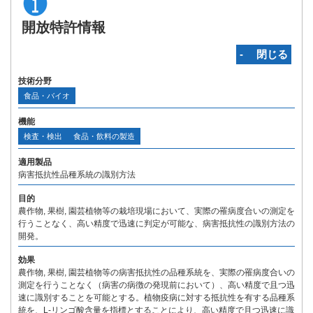
開放特許情報
‐ 閉じる
技術分野
食品・バイオ
機能
検査・検出
食品・飲料の製造
適用製品
病害抵抗性品種系統の識別方法
目的
農作物, 果樹, 園芸植物等の栽培現場において、実際の罹病度合いの測定を
行うことなく、高い精度で迅速に判定が可能な、病害抵抗性の識別方法の
開発。
効果
農作物, 果樹, 園芸植物等の病害抵抗性の品種系統を、実際の罹病度合いの
測定を行うことなく（病害の病徴の発現前において）、高い精度で且つ迅
速に識別することを可能とする。植物疫病に対する抵抗性を有する品種系
統を、L-リンゴ酸含量を指標とすることにより、高い精度で且つ迅速に識