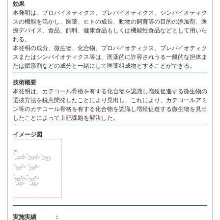
効果
本発明は、プロバイオティクス、プレバイオティクス、シンバイオティク
スの機能を活かし、医薬、ヒトの成長、動物の飼育等の目的の添加剤、医
療デバイス、食品、飼料、健康食品もしくは機能性食品などとして用いら
れる。
本発明の成分、微生物、化合物、プロバイオティクス、プレバイオティク
スまたはシンバイオティクス等は、医薬的に許容されうる一般的な担体ま
たは賦形剤などの成分と一緒にして医薬組成物とすることができる。
技術概要
本発明は、カテコール骨格を有する化合物を認識し増殖促進する微生物の
選抜方法を鋭意開発したことにより見出し、これにより、カテコールアミ
ン等のカテコール骨格を有する化合物を認識し増殖促進する微生物を見出
したことによって上記課題を解決した。
イメージ図
実施実績 ：