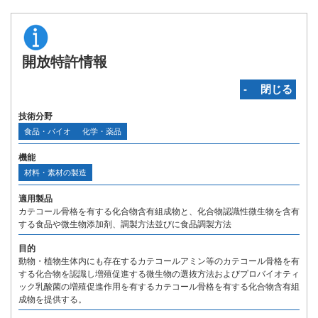
開放特許情報
‐ 閉じる
技術分野
食品・バイオ
化学・薬品
機能
材料・素材の製造
適用製品
カテコール骨格を有する化合物含有組成物と、化合物認識性微生物を含有
する食品や微生物添加剤、調製方法並びに食品調製方法
目的
動物・植物生体内にも存在するカテコールアミン等のカテコール骨格を有
する化合物を認識し増殖促進する微生物の選抜方法およびプロバイオティ
ック乳酸菌の増殖促進作用を有するカテコール骨格を有する化合物含有組
成物を提供する。