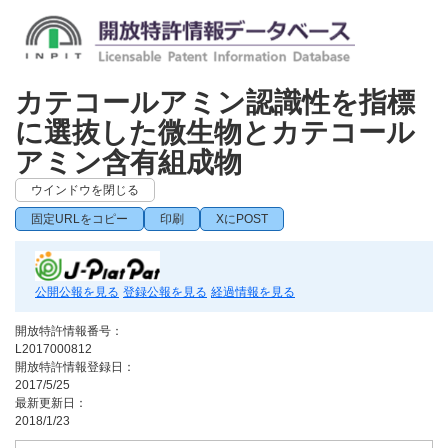
カテコールアミン認識性を指標
に選抜した微生物とカテコール
アミン含有組成物
ウインドウを閉じる
固定URLをコピー
印刷
XにPOST
公開公報を見る
登録公報を見る
経過情報を見る
開放特許情報番号：
L2017000812
開放特許情報登録日：
2017/5/25
最新更新日：
2018/1/23