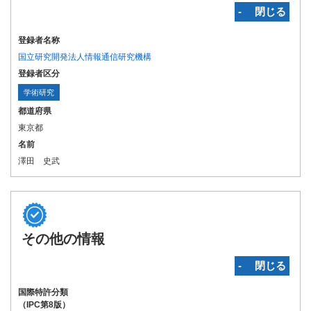
‐ 閉じる
登録者名称
国立研究開発法人情報通信研究機構
登録者区分
学術研究
都道府県
東京都
名前
澤田 史武
その他の情報
‐ 閉じる
国際特許分類
（IPC第8版）