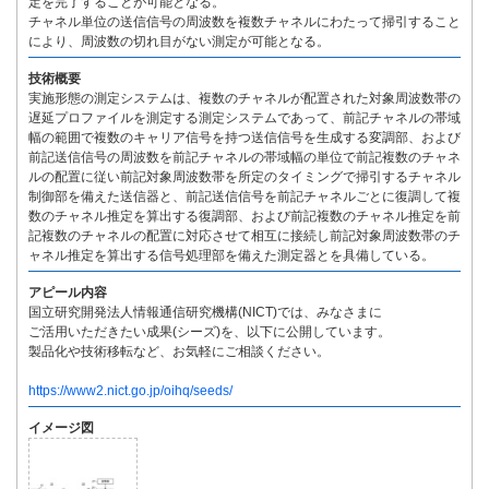
定を完了することが可能となる。
チャネル単位の送信信号の周波数を複数チャネルにわたって掃引すること
により、周波数の切れ目がない測定が可能となる。
技術概要
実施形態の測定システムは、複数のチャネルが配置された対象周波数帯の
遅延プロファイルを測定する測定システムであって、前記チャネルの帯域
幅の範囲で複数のキャリア信号を持つ送信信号を生成する変調部、および
前記送信信号の周波数を前記チャネルの帯域幅の単位で前記複数のチャネ
ルの配置に従い前記対象周波数帯を所定のタイミングで掃引するチャネル
制御部を備えた送信器と、前記送信信号を前記チャネルごとに復調して複
数のチャネル推定を算出する復調部、および前記複数のチャネル推定を前
記複数のチャネルの配置に対応させて相互に接続し前記対象周波数帯のチ
ャネル推定を算出する信号処理部を備えた測定器とを具備している。
アピール内容
国立研究開発法人情報通信研究機構(NICT)では、みなさまに
ご活用いただきたい成果(シーズ)を、以下に公開しています。
製品化や技術移転など、お気軽にご相談ください。
https://www2.nict.go.jp/oihq/seeds/
イメージ図