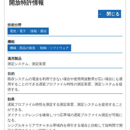
開放特許情報
‐ 閉じる
技術分野
電気・電子
情報・通信
機能
機械・部品の製造
制御・ソフトウェア
適用製品
測定システム、測定装置
目的
既存システムの電波を利用できない場合や使用周波数帯が広い場合にも適
用することのできる遅延プロファイル特性の測定装置、測定システムを提
供する。
効果
遅延プロファイル特性を測定する測定装置、測定システムを提供すること
ができる。
ダイナミックレンジを確保しつつ広帯域の遅延プロファイル測定が可能に
なる。
シングルキャリアでチャネル帯域内を掃引する場合と比較して短時間で測