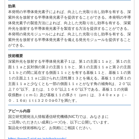
効果
本発明の半導体発光素子によれば、向上した光取り出し効率を有する、深
紫外光を放射する半導体発光素子を提供することができる。本発明の半導
体発光素子の製造方法によれば、向上した光取り出し効率を有する、深紫
外光を放射する半導体発光素子を製造する方法を提供することができる。
本発明の発光モジュールによれば、向上した光取り出し効率を有する、深
紫外光を放射する半導体発光素子を備える発光モジュールを提供すること
ができる。
技術概要
深紫外光を放射する半導体発光素子１は、第１の主面１１ａと、第１の主
面１１ａと反対側の第２の主面１１ｂと、第１の主面１１ａと第２の主面
１１ｂとの間に延在する側面１１ｃとを有する基板１１と、基板１１の第
１の主面上１１ａに設けられた活性層１３とを備える。基板１１の第１の
主面１１ａと少なくとも一部の側面１１ｃとがなす角の補角θは、２０°以
上７０°以下、または、１００°以上１４０°以下である。基板１１の光吸
収係数α（ｃｍ-1）及び基板１１の厚さｔ（μｍ）は、３４０ｅｘｐ（－
０．１６α）≦ｔ≦３２００α-0.7を満たす。
アピール内容
国立研究開発法人情報通信研究機構(NICT)では、みなさまに
ご活用いただきたい成果(シーズ)を、以下に公開しています。
製品化や技術移転など、お気軽にご相談ください。