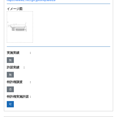
https://www2.nict.go.jp/oihq/seeds/
イメージ図
実施実績 ：
無
許諾実績 ：
無
特許権譲渡 ：
否
特許権実施許諾：
可