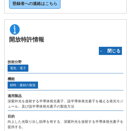
登録者への連絡はこちら
開放特許情報
‐ 閉じる
技術分野
電気・電子
機能
材料・素材の製造
適用製品
深紫外光を放射する半導体発光素子、該半導体発光素子を備える発光モジ
ュール、及び該半導体発光素子の製造方法
目的
向上した光取り出し効率を有する、深紫外光を放射する半導体発光素子を
提供する。