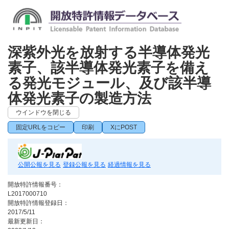
深紫外光を放射する半導体発光
素子、該半導体発光素子を備え
る発光モジュール、及び該半導
体発光素子の製造方法
ウインドウを閉じる
固定URLをコピー
印刷
XにPOST
公開公報を見る
登録公報を見る
経過情報を見る
開放特許情報番号：
L2017000710
開放特許情報登録日：
2017/5/11
最新更新日：