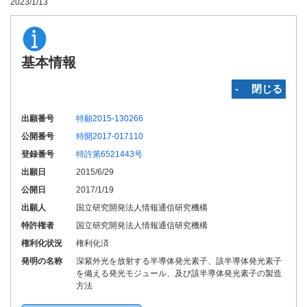
2023/1/13
基本情報
‐ 閉じる
出願番号
特願2015-130266
公開番号
特開2017-017110
登録番号
特許第6521443号
出願日
2015/6/29
公開日
2017/1/19
出願人
国立研究開発法人情報通信研究機構
特許権者
国立研究開発法人情報通信研究機構
権利化状況
権利化済
発明の名称
深紫外光を放射する半導体発光素子、該半導体発光素子
を備える発光モジュール、及び該半導体発光素子の製造
方法