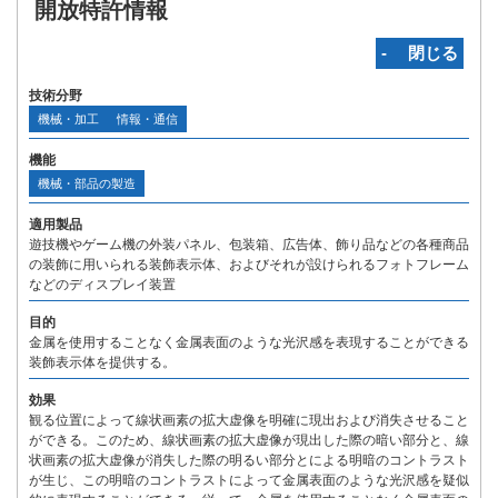
開放特許情報
‐ 閉じる
技術分野
機械・加工
情報・通信
機能
機械・部品の製造
適用製品
遊技機やゲーム機の外装パネル、包装箱、広告体、飾り品などの各種商品
の装飾に用いられる装飾表示体、およびそれが設けられるフォトフレーム
などのディスプレイ装置
目的
金属を使用することなく金属表面のような光沢感を表現することができる
装飾表示体を提供する。
効果
観る位置によって線状画素の拡大虚像を明確に現出および消失させること
ができる。このため、線状画素の拡大虚像が現出した際の暗い部分と、線
状画素の拡大虚像が消失した際の明るい部分とによる明暗のコントラスト
が生じ、この明暗のコントラストによって金属表面のような光沢感を疑似