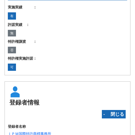
実施実績 ：
有
許諾実績 ：
無
特許権譲渡 ：
否
特許権実施許諾：
可
登録者情報
‐ 閉じる
登録者名称
ＩＰＭ国際特許商標事務所