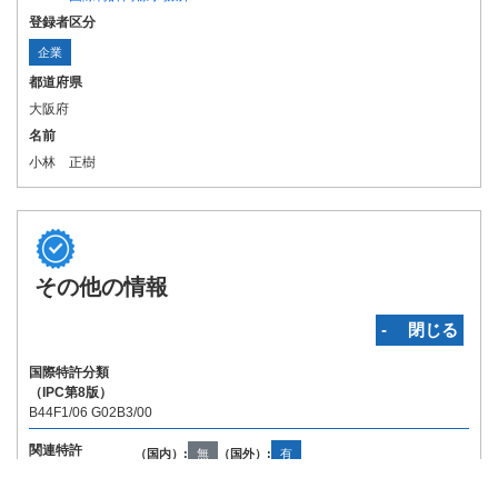
登録者区分
企業
都道府県
大阪府
名前
小林 正樹
その他の情報
‐ 閉じる
国際特許分類
（IPC第8版）
B44F1/06 G02B3/00
関連特許
（国内）:
無
（国外）:
有