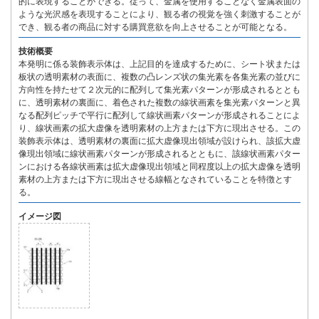
的に表現することができる。従って、金属を使用することなく金属表面の
ような光沢感を表現することにより、観る者の視覚を強く刺激することが
でき、観る者の商品に対する購買意欲を向上させることが可能となる。
技術概要
本発明に係る装飾表示体は、上記目的を達成するために、シート状または
板状の透明素材の表面に、複数の凸レンズ状の集光素を各集光素の並びに
方向性を持たせて２次元的に配列して集光素パターンが形成されるととも
に、透明素材の裏面に、着色された複数の線状画素を集光素パターンと異
なる配列ピッチで平行に配列して線状画素パターンが形成されることによ
り、線状画素の拡大虚像を透明素材の上方または下方に現出させる。この
装飾表示体は、透明素材の裏面に拡大虚像現出領域が設けられ、該拡大虚
像現出領域に線状画素パターンが形成されるとともに、該線状画素パター
ンにおける各線状画素は拡大虚像現出領域と同程度以上の拡大虚像を透明
素材の上方または下方に現出させる線幅となされていることを特徴とす
る。
イメージ図