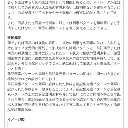
否かを認証するための認証情報として機能し得るため、オペレータが認証
情報としての画素の拡大虚像の有無あるいは鮮明度などを確認することに
より、商品が真正品であるか否かを簡単かつ確実に認証することができ
る。
また、商品または商品の付属物に対しては画素パターンを印刷等により形
成するだけなので、商品の製造コストを低く抑えることができる。
技術概要
商品または商品の付属物の表面に、複数の画素を各画素の並びに方向性を
持たせて２次元的に配列して形成された画素パターンと、前記商品または
商品の付属物とは別体に設けられたシート状又は板状の透明素材と、該透
明素材の表面に、複数の集光素を各集光素の並びに方向性を持たせて、前
記画素と異なる配列ピッチで２次元的に配列して形成された集光素パター
ンとを備え、
前記画素パターンの周縁と前記集光素パターンの周縁に、同一の大きさの
枠線がそれぞれ設けられており、
前記画素パターンの周縁に設けられた枠線と前記集光素パターンの周縁に
設けられた枠線とを一致させることにより、前記集光素パターンが前記画
素パターンの上方に前記透明素材を介して互いに同じ方向性を持たせて配
された場合、前記商品が真正品であるか否かを認証するための前記画素の
拡大虚像が前記透明素材の上方または下方に現出することを特徴とする商
品認証用表示体。
イメージ図