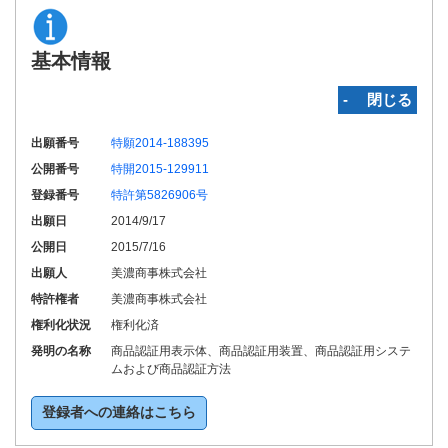
基本情報
‐ 閉じる
出願番号
特願2014-188395
公開番号
特開2015-129911
登録番号
特許第5826906号
出願日
2014/9/17
公開日
2015/7/16
出願人
美濃商事株式会社
特許権者
美濃商事株式会社
権利化状況
権利化済
発明の名称
商品認証用表示体、商品認証用装置、商品認証用システ
ムおよび商品認証方法
登録者への連絡はこちら