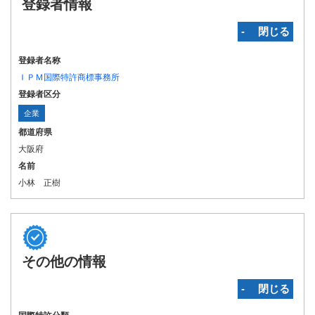
登録者情報
‐ 閉じる
登録者名称
ＩＰＭ国際特許商標事務所
登録者区分
企業
都道府県
大阪府
名前
小林 正樹
その他の情報
‐ 閉じる