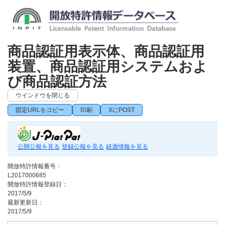
商品認証用表示体、商品認証用
装置、商品認証用システムおよ
び商品認証方法
ウインドウを閉じる
固定URLをコピー
印刷
XにPOST
公開公報を見る
登録公報を見る
経過情報を見る
開放特許情報番号：
L2017000685
開放特許情報登録日：
2017/5/9
最新更新日：
2017/5/9