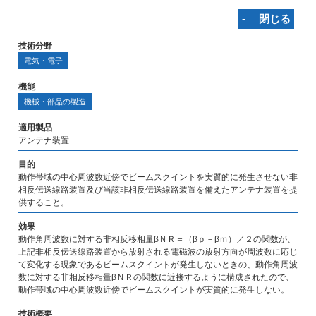
‐ 閉じる
技術分野
電気・電子
機能
機械・部品の製造
適用製品
アンテナ装置
目的
動作帯域の中心周波数近傍でビームスクイントを実質的に発生させない非
相反伝送線路装置及び当該非相反伝送線路装置を備えたアンテナ装置を提
供すること。
効果
動作角周波数に対する非相反移相量βＮＲ＝（βｐ－βｍ）／２の関数が、
上記非相反伝送線路装置から放射される電磁波の放射方向が周波数に応じ
て変化する現象であるビームスクイントが発生しないときの、動作角周波
数に対する非相反移相量βＮＲの関数に近接するように構成されたので、
動作帯域の中心周波数近傍でビームスクイントが実質的に発生しない。
技術概要