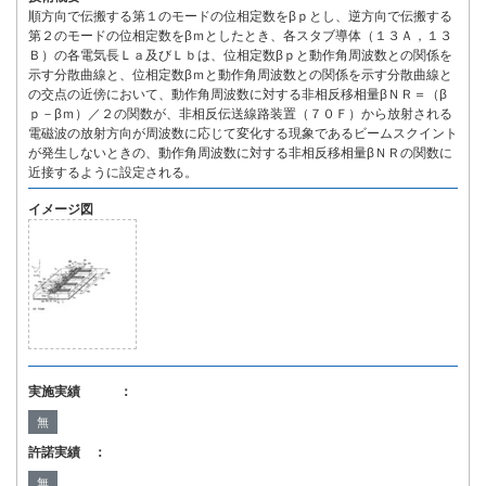
順方向で伝搬する第１のモードの位相定数をβｐとし、逆方向で伝搬する
第２のモードの位相定数をβｍとしたとき、各スタブ導体（１３Ａ，１３
Ｂ）の各電気長Ｌａ及びＬｂは、位相定数βｐと動作角周波数との関係を
示す分散曲線と、位相定数βｍと動作角周波数との関係を示す分散曲線と
の交点の近傍において、動作角周波数に対する非相反移相量βＮＲ＝（β
ｐ－βｍ）／２の関数が、非相反伝送線路装置（７０Ｆ）から放射される
電磁波の放射方向が周波数に応じて変化する現象であるビームスクイント
が発生しないときの、動作角周波数に対する非相反移相量βＮＲの関数に
近接するように設定される。
イメージ図
実施実績 ：
無
許諾実績 ：
無