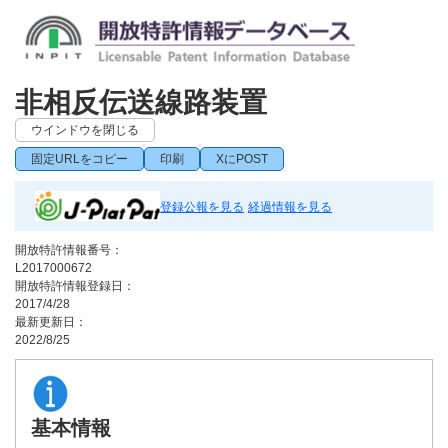
非相反伝送線路装置
ウインドウを閉じる
固定URLをコピー
印刷
XにPOST
登録公報を見る
経過情報を見る
開放特許情報番号：
L2017000672
開放特許情報登録日：
2017/4/28
最新更新日：
2022/8/25
基本情報