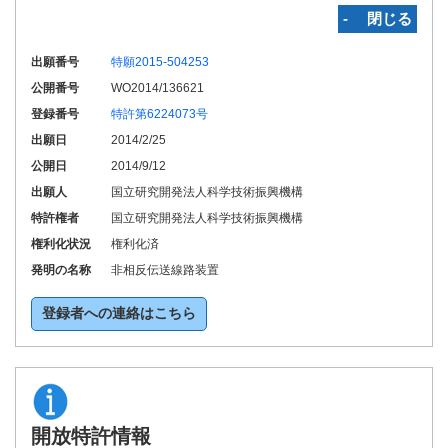
‐ 閉じる
出願番号
特願2015-504253
公開番号
WO2014/136621
登録番号
特許第6224073号
出願日
2014/2/25
公開日
2014/9/12
出願人
国立研究開発法人科学技術振興機構
特許権者
国立研究開発法人科学技術振興機構
権利化状況
権利化済
発明の名称
非相反伝送線路装置
登録者への連絡はこちら
開放特許情報