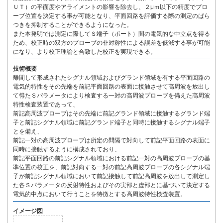
ＵＴ）の平面度やアライメントの影響を除去し、２μｍ以下の精度でプロ
ーブ位置を決定する事が可能となり、平面回路を評価する際の測定のばら
つきを抑制することができるようになった。
また本発明では測定に際してＳ端子（ポート）間の電気的な中立点を得る
ため、校正時の双方のプローブの非対称性による誤差を低減する事が可能
になり、より校正理論と合致した校正を実現できる。
技術概要
離間して形成されたシグナル領域およびグランド領域を有する平面回路の
電気的特性をその先端を前記平面回路の表面に接触させて高周波を放出し
て得たＳパラメータにより検査する一対の高周波プローブを備えた高周波
特性検査装置であって、
前記高周波プローブはその先端に前記グランド領域に接触するグランド端
子と前記シグナル領域に前記グランド端子と同時に接触するシグナル端子
とを備え、
前記一対の高周波プローブは所定の間隔で対向して前記平面回路の表面に
同時に接触するように構成されており、
前記平面回路の前記シグナル領域における前記一対の高周波プローブの基
準位置の校正を、前記対向する一対の前記高周波プローブの各シグナル端
子が前記シグナル領域において前記接触して前記高周波を放出して測定し
た各Ｓパラメータの反射特性およびその実部と虚部とに基づいて決定する
電気的中点において行うことを特徴とする高周波特性検査装置。
イメージ図