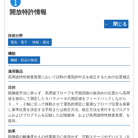
開放特許情報
‐ 閉じる
技術分野
電気・電子
情報・通信
機能
機械・部品の製造
適用製品
高周波特性検査装置において試料の電気的中点を校正するための位置補正
目的
顕微鏡手法に依らず、高周波プローブを平面回路の仮決めの位置から高周
波を放出して測定したＳパラメータの測定値をフィードバックしながら
Ｘ，Ｙ，Ｚ軸に沿って移動させて電気的測定に最適なプローブ位置を探索
し基準位置を決定する手段または校正方法、校正方法を実行するプログラ
ムおよびプログラムを記録した記憶媒体、および高周波特性検査装置、を
提供。
効果
顕微鏡の解像度や人の作業能力に依存せず、可動ステージやデバイス（Ｄ