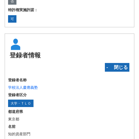
否
特許権実施許諾：
可
登録者情報
‐ 閉じる
登録者名称
学校法人慶應義塾
登録者区分
大学・ＴＬＯ
都道府県
東京都
名前
知的資産部門