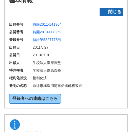
基本情報
‐ 閉じる
出願番号
特願2011-141364
公開番号
特開2013-008259
登録番号
特許第5827778号
出願日
2011/6/27
公開日
2013/1/10
出願人
学校法人慶應義塾
特許権者
学校法人慶應義塾
権利化状況
権利化済
発明の名称
非線形構造用荷重伝達解析装置
登録者への連絡はこちら