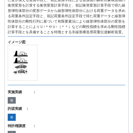
に置き換える置換手段と、前記置換手段による置換後の解析対象構造物の
衝突変形を計算する衝突変形計算手段と、前記衝突変形計算手段で得た線
形弾性体部分の変形データから線形弾性体部分における荷重データを求め
る荷重条件設定手段と、前記荷重条件設定手段で得た荷重データと線形弾
性体部分の剛性行列に基づいて有限要素法により線形弾性体部分の変形を
計算することによりＵ↑＊やＵ↑（＊＊）などの剛性指標を求める剛性指標
計算手段とを具備することを特徴とする非線形構造用荷重伝達解析装置。
イメージ図
実施実績 ：
無
許諾実績 ：
有
特許権譲渡 ：