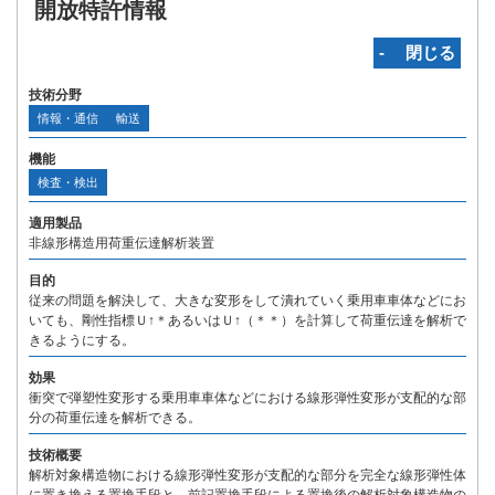
開放特許情報
‐ 閉じる
技術分野
情報・通信
輸送
機能
検査・検出
適用製品
非線形構造用荷重伝達解析装置
目的
従来の問題を解決して、大きな変形をして潰れていく乗用車車体などにお
いても、剛性指標Ｕ↑＊あるいはＵ↑（＊＊）を計算して荷重伝達を解析で
きるようにする。
効果
衝突で弾塑性変形する乗用車車体などにおける線形弾性変形が支配的な部
分の荷重伝達を解析できる。
技術概要
解析対象構造物における線形弾性変形が支配的な部分を完全な線形弾性体