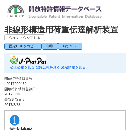
非線形構造用荷重伝達解析装置
ウインドウを閉じる
固定URLをコピー
印刷
XにPOST
公開公報を見る
登録公報を見る
経過情報を見る
開放特許情報番号：
L2017000459
開放特許情報登録日：
2017/3/28
最新更新日：
2017/3/28