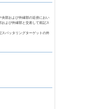
中央部および外縁部の近傍におい
部および外縁部と交差して前記ス
記スパッタリングターゲットの外