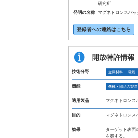
研究所
発明の名称
マグネトロンスパッ
登録者への連絡はこちら
開放特許情報
技術分野
金属材料
電気
機能
機械・部品の製造
適用製品
マグネトロンス
目的
マグネトロンス
効果
ターゲット表面
を奏する。