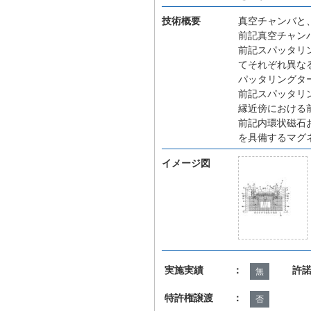
技術概要
真空チャンバと
前記真空チャン
前記スパッタリ
てそれぞれ異な
パッタリングタ
前記スパッタリ
縁近傍における
前記内環状磁石
を具備するマグ
イメージ図
実施実績 ：
許
無
特許権譲渡 ：
否