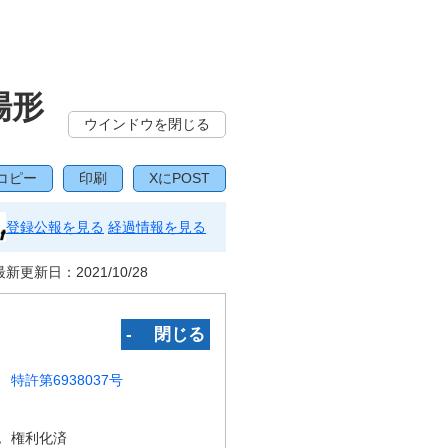
場形
ウインドウを閉じる
コピー
印刷
XにPOST
登録公報を見る
経過情報を見る
最新更新日：
2021/10/28
‐ 閉じる
特許第6938037号
況
権利化済