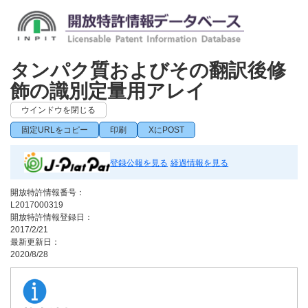
タンパク質およびその翻訳後修
飾の識別定量用アレイ
ウインドウを閉じる
固定URLをコピー
印刷
XにPOST
登録公報を見る
経過情報を見る
開放特許情報番号：
L2017000319
開放特許情報登録日：
2017/2/21
最新更新日：
2020/8/28