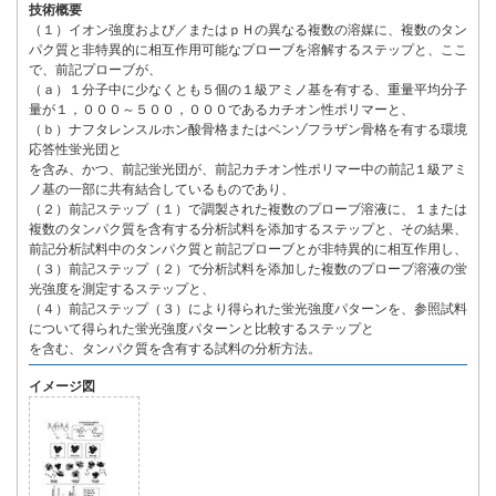
技術概要
（１）イオン強度および／またはｐＨの異なる複数の溶媒に、複数のタン
パク質と非特異的に相互作用可能なプローブを溶解するステップと、ここ
で、前記プローブが、
（ａ）１分子中に少なくとも５個の１級アミノ基を有する、重量平均分子
量が１，０００～５００，０００であるカチオン性ポリマーと、
（ｂ）ナフタレンスルホン酸骨格またはベンゾフラザン骨格を有する環境
応答性蛍光団と
を含み、かつ、前記蛍光団が、前記カチオン性ポリマー中の前記１級アミ
ノ基の一部に共有結合しているものであり、
（２）前記ステップ（１）で調製された複数のプローブ溶液に、１または
複数のタンパク質を含有する分析試料を添加するステップと、その結果、
前記分析試料中のタンパク質と前記プローブとが非特異的に相互作用し、
（３）前記ステップ（２）で分析試料を添加した複数のプローブ溶液の蛍
光強度を測定するステップと、
（４）前記ステップ（３）により得られた蛍光強度パターンを、参照試料
について得られた蛍光強度パターンと比較するステップと
を含む、タンパク質を含有する試料の分析方法。
イメージ図