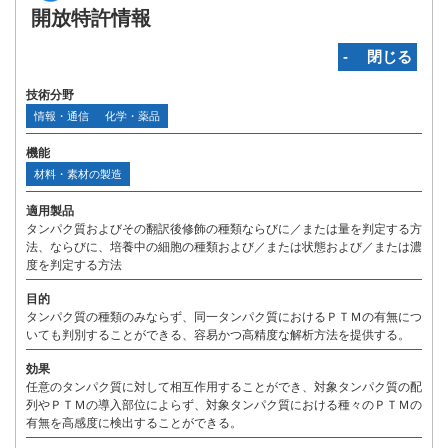
開放特許情報
‐ 閉じる
技術分野
情報・通信
化学・薬品
機能
材料・素材の製造
適用製品
タンパク質およびその翻訳後修飾の種類ならびに／または量を判定する方
法、ならびに、培養中の細胞の種類および／または状態および／または濃
度を判定する方法
目的
タンパク質の種類のみならず、同一タンパク質におけるＰＴＭの有無につ
いても判別することができる、容易かつ高精度な解析方法を提供する。
効果
任意のタンパク質に対して相互作用することができ、対象タンパク質の配
列やＰＴＭの導入部位によらず、対象タンパク質における種々のＰＴＭの
有無を高感度に検出することができる。