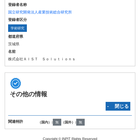
登録者名称
国立研究開発法人産業技術総合研究所
登録者区分
学術研究
都道府県
茨城県
名前
株式会社ＡＩＳＴ Ｓｏｌｕｔｉｏｎｓ
その他の情報
‐ 閉じる
関連特許
（国内）:
無
（国外）:
無
Copyright © INPIT Rights Reserved