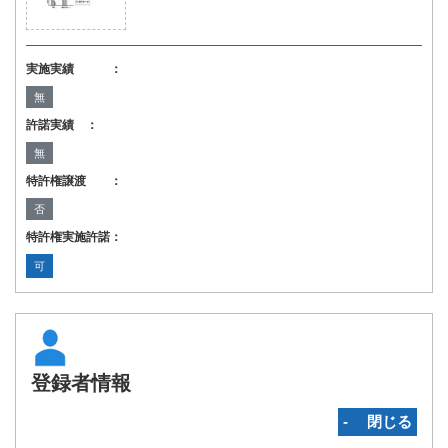
実施実績 ：
無
許諾実績 ：
無
特許権譲渡 ：
否
特許権実施許諾：
可
登録者情報
‐ 閉じる