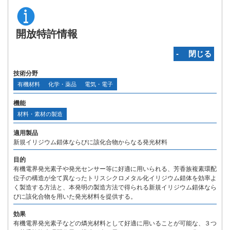
開放特許情報
‐ 閉じる
技術分野
有機材料
化学・薬品
電気・電子
機能
材料・素材の製造
適用製品
新規イリジウム錯体ならびに該化合物からなる発光材料
目的
有機電界発光素子や発光センサー等に好適に用いられる、芳香族複素環配
位子の構造が全て異なったトリスシクロメタル化イリジウム錯体を効率よ
く製造する方法と、本発明の製造方法で得られる新規イリジウム錯体なら
びに該化合物を用いた発光材料を提供する。
効果
有機電界発光素子などの燐光材料として好適に用いることが可能な、３つ