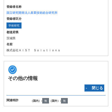
登録者名称
国立研究開発法人産業技術総合研究所
登録者区分
学術研究
都道府県
茨城県
名前
株式会社ＡＩＳＴ Ｓｏｌｕｔｉｏｎｓ
その他の情報
‐ 閉じる
関連特許
（国内）:
無
（国外）:
無