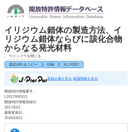
イリジウム錯体の製造方法、イ
リジウム錯体ならびに該化合物
からなる発光材料
ウインドウを閉じる
固定URLをコピー
印刷
XにPOST
登録公報を見る
経過情報を見る
開放特許情報番号：
L2017000313
開放特許情報登録日：
2017/2/21
最新更新日：
2020/10/21