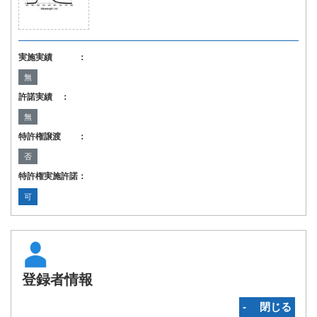
実施実績 ：
無
許諾実績 ：
無
特許権譲渡 ：
否
特許権実施許諾：
可
登録者情報
‐ 閉じる