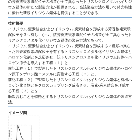
の芳香族複素環配位子の構造が全て異なったトリスシクロメタル化イリジ
ウム錯体の新たな製造方法が提供される。当該製造方法を用いて発光特性
に優れた新規イリジウム錯体を提供することができる。
技術概要
イリジウム-窒素結合およびイリジウム-炭素結合を形成する芳香族複素環
配位子を３つ有し、かつ、該芳香族複素環配位子の構造が全て異なったト
リスシクロメタル化イリジウム錯体の製造方法であって、
イリジウム-窒素結合およびイリジウム-炭素結合を形成する２種類の異な
った芳香族複素環配位子を有するトリスシクロメタル化イリジウム錯体と
ハロゲン化剤とを反応させ、該トリスシクロメタル化イリジウム錯体へハ
ロゲン原子を導入する工程（１）と、
前記工程（１）で製造したトリスシクロメタル化イリジウム錯体のハロゲ
ン原子をボロン酸エステルに変換する工程（２）と、
前記工程（２）で製造したトリスシクロメタル化イリジウム錯体と有機ハ
ロゲン化合物とをクロスカップリング反応させ、炭素-炭素結合を形成す
る工程（３）とを、
順次含むことを特徴とするトリスシクロメタル化イリジウム錯体の製造方
法。
イメージ図