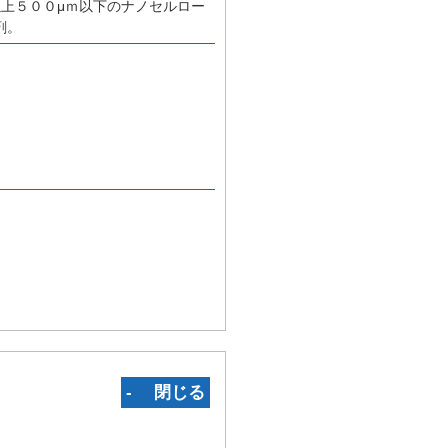
上５００μｍ以下のナノセルロー
剤。
‐ 閉じる