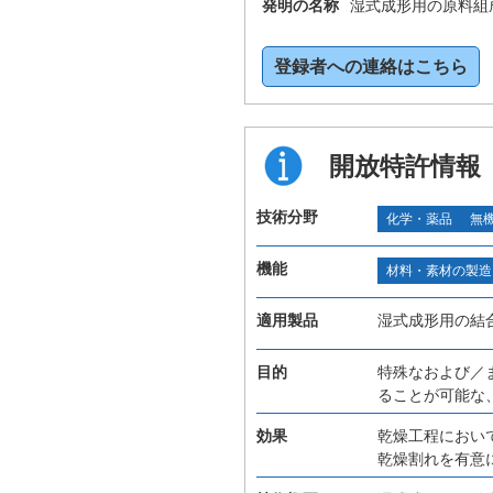
発明の名称
湿式成形用の原料組
登録者への連絡はこちら
開放特許情報
技術分野
化学・薬品
無
機能
材料・素材の製造
適用製品
湿式成形用の結
目的
特殊なおよび／
ることが可能な
効果
乾燥工程におい
乾燥割れを有意