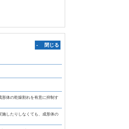
‐ 閉じる
成形体の乾燥割れを有意に抑制す
実施したりしなくても、成形体の
。