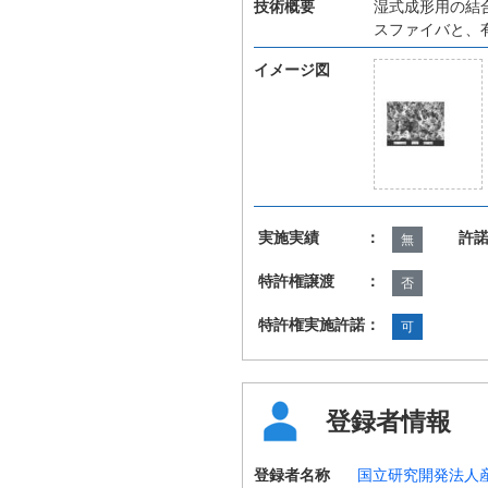
技術概要
湿式成形用の結
スファイバと、
イメージ図
実施実績 ：
許
無
特許権譲渡 ：
否
特許権実施許諾：
可
登録者情報
登録者名称
国立研究開発法人