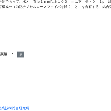
合剤であって、水と、直径１ｎｍ以上１００ｎｍ以下、長さ０．１μｍ以
有機成分（前記ナノセルロースファイバを除く）と、を含有する、結合
諾実績 ：
無
産業技術総合研究所