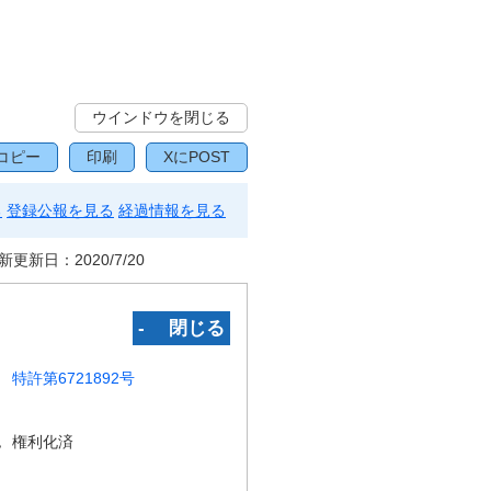
ウインドウを閉じる
コピー
印刷
XにPOST
る
登録公報を見る
経過情報を見る
新更新日：
2020/7/20
‐ 閉じる
特許第6721892号
況
権利化済