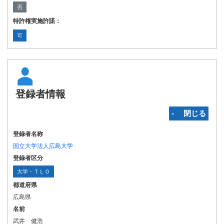
否
特許権実施許諾：
可
登録者情報
‐ 閉じる
登録者名称
国立大学法人広島大学
登録者区分
大学・ＴＬＯ
都道府県
広島県
名前
武井 健浩