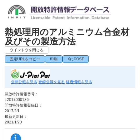
熱処理用のアルミニウム合金材
及びその製造方法
ウインドウを閉じる
固定URLをコピー
印刷
XにPOST
公開公報を見る
登録公報を見る
経過情報を見る
開放特許情報番号：
L2017000186
開放特許情報登録日：
2017/2/1
最新更新日：
2021/1/20