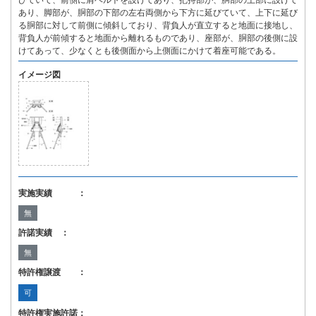
びていて、前側に肩ベルトを設けてあり、把持部が、胴部の上部に設けて
あり、脚部が、胴部の下部の左右両側から下方に延びていて、上下に延び
る胴部に対して前側に傾斜しており、背負人が直立すると地面に接地し、
背負人が前傾すると地面から離れるものであり、座部が、胴部の後側に設
けてあって、少なくとも後側面から上側面にかけて着座可能である。
イメージ図
実施実績 ：
無
許諾実績 ：
無
特許権譲渡 ：
可
特許権実施許諾：