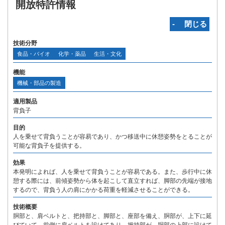
開放特許情報
‐ 閉じる
技術分野
食品・バイオ
化学・薬品
生活・文化
機能
機械・部品の製造
適用製品
背負子
目的
人を乗せて背負うことが容易であり、かつ移送中に休憩姿勢をとることが
可能な背負子を提供する。
効果
本発明によれば、人を乗せて背負うことが容易である。また、歩行中に休
憩する際には、前傾姿勢から体を起こして直立すれば、脚部の先端が接地
するので、背負う人の肩にかかる荷重を軽減させることができる。
技術概要
胴部と、肩ベルトと、把持部と、脚部と、座部を備え、胴部が、上下に延