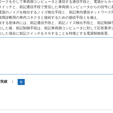
ワークを介して車両側コンピュータと通信する通信手段と、電源からカ
スイッチと、前記通信手段で受信した車両側コンピュータからの信号に
電源のノイズを検出するノイズ検出手段と、前記車内通信ネットワーク
故障診断用の車内コネクタと接続するための接続手段とを備え、
有する筐体内には、前記通信手段と、前記ノイズ検出手段と、前記制御
出した後、前記制御手段は、前記車両側コンピュータに対して応答要求
出した場合に前記スイッチをＯＮすることを特徴とする電源制御装置。
諾実績 ：
有