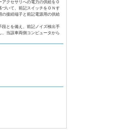
ーアクセサリへの電力の供給をＯ
基づいて、前記スイッチをＯＮす
用の接続端子と前記電源用の供給
手段とを備え、前記ノイズ検出手
し、当該車両側コンピュータから