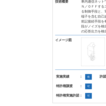
技術概要
車内通信ネット
Ｎ／ＯＦＦする
る制御手段と、
端子を含む自己
前記接続手段を
段がノイズを検
の応答出力を検
イメージ図
実施実績 ：
許
有
特許権譲渡 ：
可
特許権実施許諾：
可