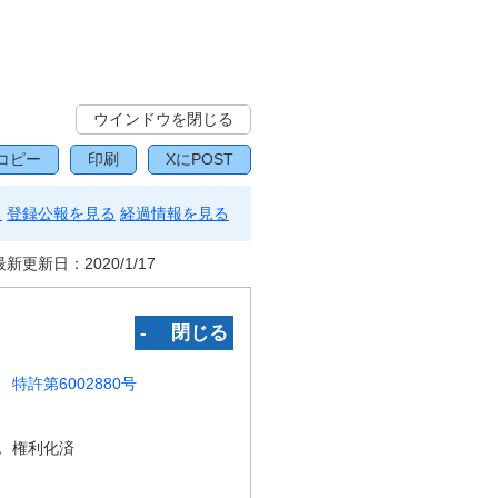
ウインドウを閉じる
コピー
印刷
XにPOST
る
登録公報を見る
経過情報を見る
最新更新日：
2020/1/17
‐ 閉じる
特許第6002880号
況
権利化済