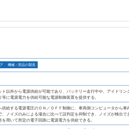
ア
機械・部品の製造
ット以外から電源供給が可能であり、バッテリー走行中や、アイドリン
リ等に電源電力を供給可能な電源制御装置を提供する。
へ供給する電源電圧のＯＮ／ＯＦＦ制御に、車両側コンピュータから車
で、ノイズのみによる場合に比べて誤判定を抑制でき、ノイズが検出で
号を用いて所定の電子回路に電源電力を供給できる。