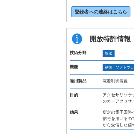
登録者への連絡はこちら
開放特許情報
技術分野
輸送
機能
制御・ソフトウェ
適用製品
電源制御装置
目的
アクセサリソケ
のカーアクセサ
効果
所定の電子回路
信号を用いるの
から受信した信