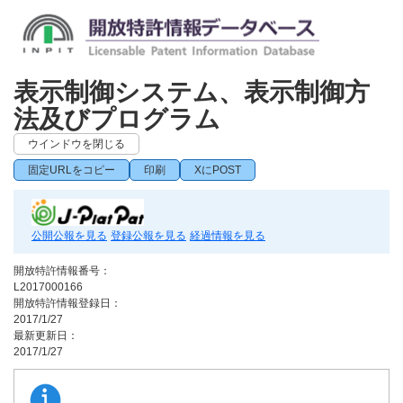
表示制御システム、表示制御方
法及びプログラム
ウインドウを閉じる
固定URLをコピー
印刷
XにPOST
公開公報を見る
登録公報を見る
経過情報を見る
開放特許情報番号：
L2017000166
開放特許情報登録日：
2017/1/27
最新更新日：
2017/1/27