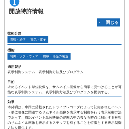
開放特許情報
‐ 閉じる
技術分野
情報・通信
電気・電子
機能
制御・ソフトウェア
機械・部品の製造
適用製品
表示制御システム、表示制御方法及びプログラム
目的
求めるイベント単位映像を、サムネイル画像から簡単に見つけることが可
能な表示制御システム、表示制御方法及びプログラムを提供する。
効果
本発明は、車両に搭載されたドライブレコーダによって記録されたイベン
ト単位映像に関連するサムネイル画像を表示する制御を行う表示制御方法
であって、前記イベント単位映像の範囲の中の異なる時点に対応する複数
のサムネイル画像を表示するステップを有することを特徴とする表示制御
方法を提供する。