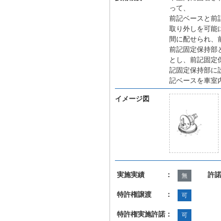
って、
前記ベースと前
取り外しを可能
間に配せられ、
前記固定保持部
とし、前記固定
記固定保持部に
記ベースを車室
イメージ図
実施実績 ：
許
無
特許権譲渡 ：
可
特許権実施許諾：
可