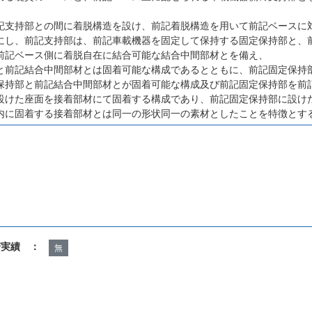
記支持部との間に着脱構造を設け、前記着脱構造を用いて前記ベースに
にし、前記支持部は、前記車載機器を固定して保持する固定保持部と、
前記ベース側に着脱自在に結合可能な結合中間部材とを備え、
と前記結合中間部材とは固着可能な構成であるとともに、前記固定保持
保持部と前記結合中間部材とが固着可能な構成及び前記固定保持部を前
設けた座面を接着部材にて固着する構成であり、前記固定保持部に設け
内に固着する接着部材とは同一の形状同一の素材としたことを特徴とす
諾実績 ：
無