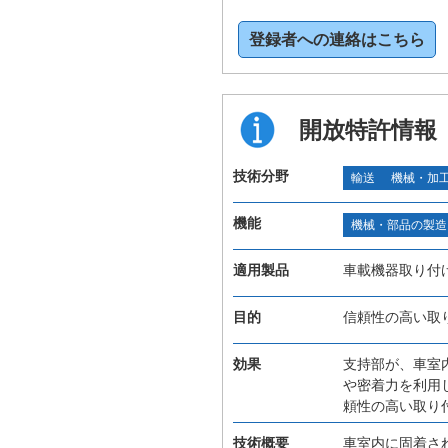
登録者への連絡はこちら
開放特許情報
技術分野
輸送
機械・加
機能
機械・部品の製造
適用製品
車載機器取り付
目的
信頼性の高い取
効果
支持部が、車室
や密着力を利用
頼性の高い取り
技術概要
車室内に固着さ