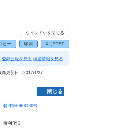
ウインドウを閉じる
コピー
印刷
XにPOST
る
登録公報を見る
経過情報を見る
最新更新日：
2017/1/27
‐ 閉じる
特許第5966130号
況
権利化済