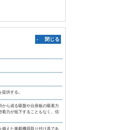
‐ 閉じる
を提供する。
料から成る吸盤や台座板の吸着力
密着力が低下することもなく、信
を備えた車載機器取り付け具であ