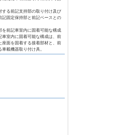
対する前記支持部の取り付け及び
前記固定保持部と前記ベースとの
部を前記車室内に固着可能な構成
記車室内に固着可能な構成は、前
た座面を固着する接着部材と、前
る車載機器取り付け具。