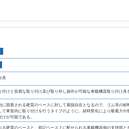
工
け具
り付けと容易な取り付け及び取り外し操作が可能な車載機器取り付け具
内に固着される硬質のベースに対して着脱自在となるので、ゴム等の材
して車室内に取り付けを行うタイプのように、経時変化により吸着力や
付けが可能である。
れる硬質のベースと、前記ベース上に配せられる車載機器側の支持部と