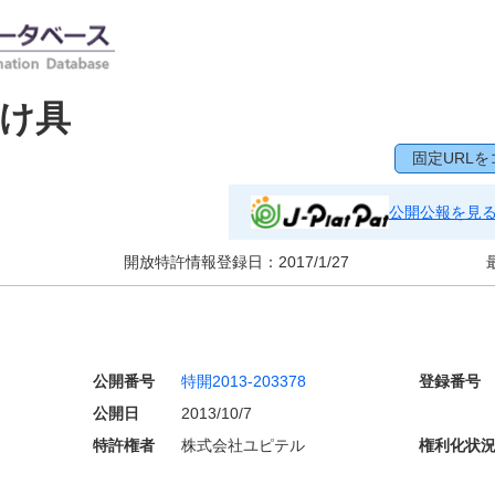
け具
固定URLを
公開公報を見
開放特許情報登録日：
2017/1/27
公開番号
特開2013-203378
登録番号
公開日
2013/10/7
特許権者
株式会社ユピテル
権利化状