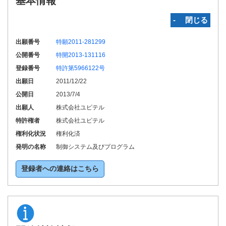
基本情報
‐ 閉じる
出願番号
特願2011-281299
公開番号
特開2013-131116
登録番号
特許第5966122号
出願日
2011/12/22
公開日
2013/7/4
出願人
株式会社ユピテル
特許権者
株式会社ユピテル
権利化状況
権利化済
発明の名称
制御システム及びプログラム
登録者への連絡はこちら