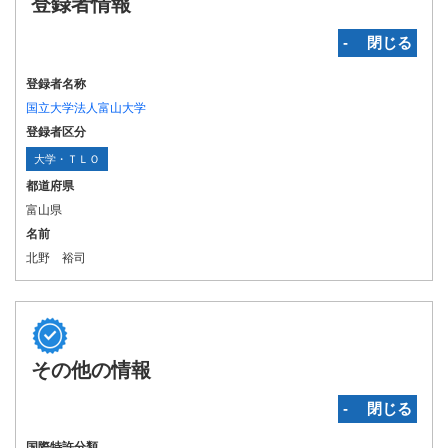
登録者情報
‐ 閉じる
登録者名称
国立大学法人富山大学
登録者区分
大学・ＴＬＯ
都道府県
富山県
名前
北野 裕司
その他の情報
‐ 閉じる
国際特許分類