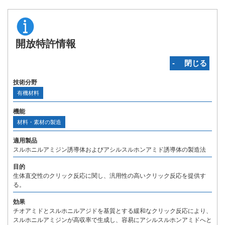
開放特許情報
‐ 閉じる
技術分野
有機材料
機能
材料・素材の製造
適用製品
スルホニルアミジン誘導体およびアシルスルホンアミド誘導体の製造法
目的
生体直交性のクリック反応に関し、汎用性の高いクリック反応を提供す
る。
効果
チオアミドとスルホニルアジドを基質とする緩和なクリック反応により、
スルホニルアミジンが高収率で生成し、容易にアシルスルホンアミドへと