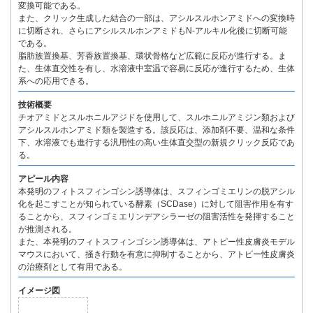
変換可能である。
また、クリック生成した結合の一部は、アシルスルホンアミドへの変換時
に切断され、さらにアシルスルホンアミドもN-アルキル化後に切断可能
である。
脂肪族置換基、芳香族置換基、環状骨格など広範に反応が進行する。ま
た、生体直交性を有し、水溶液中室温で容易に反応が進行するため、生体
系への応用できる。
技術概要
チオアミドとスルホニルアジドを使用して、スルホニルアミジン類および
アシルスルホンアミド類を製造する。該反応は、添加剤不要、温和な条件
下、水溶液でも進行する汎用性の高い生体直交型の新規クリック反応であ
る。
アピール内容
本発明のフィトスフィンゴシン誘導体は、スフィンゴミエリンの脱アシル
化を起こすことが知られている酵素（SCDase）に対して阻害作用を有す
ることから、スフィンゴミエリンデアシラーゼの阻害活性を発揮すること
が推測される。
また、本発明のフィトスフィンゴシン誘導体は、アトピー性皮膚炎モデル
マウスにおいて、掻き行動を有意に抑制することから、アトピー性皮膚炎
の治療剤として有用である。
イメージ図