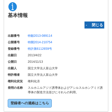
基本情報
‐ 閉じる
出願番号
特願2013-089114
公開番号
特開2014-210754
登録番号
特許第6112659号
出願日
2013/4/22
公開日
2014/11/13
出願人
国立大学法人富山大学
特許権者
国立大学法人富山大学
権利化状況
権利化済
発明の名称
スルホニルアジド誘導体およびアシルスルホンアミド誘
導体の製造方法並びにそれらの利用。
登録者への連絡はこちら