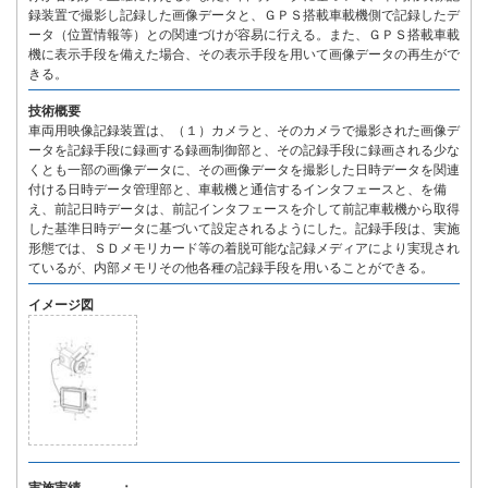
録装置で撮影し記録した画像データと、ＧＰＳ搭載車載機側で記録したデ
ータ（位置情報等）との関連づけが容易に行える。また、ＧＰＳ搭載車載
機に表示手段を備えた場合、その表示手段を用いて画像データの再生がで
きる。
技術概要
車両用映像記録装置は、（１）カメラと、そのカメラで撮影された画像デ
ータを記録手段に録画する録画制御部と、その記録手段に録画される少な
くとも一部の画像データに、その画像データを撮影した日時データを関連
付ける日時データ管理部と、車載機と通信するインタフェースと、を備
え、前記日時データは、前記インタフェースを介して前記車載機から取得
した基準日時データに基づいて設定されるようにした。記録手段は、実施
形態では、ＳＤメモリカード等の着脱可能な記録メディアにより実現され
ているが、内部メモリその他各種の記録手段を用いることができる。
イメージ図