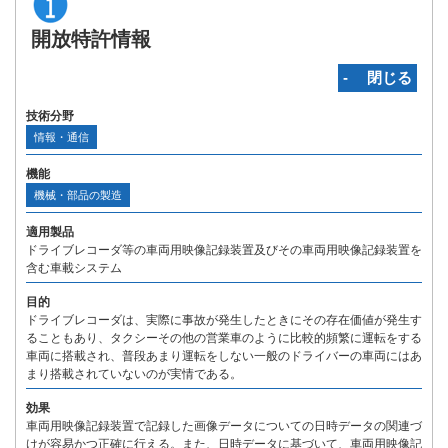
開放特許情報
‐ 閉じる
技術分野
情報・通信
機能
機械・部品の製造
適用製品
ドライブレコーダ等の車両用映像記録装置及びその車両用映像記録装置を
含む車載システム
目的
ドライブレコーダは、実際に事故が発生したときにその存在価値が発生す
ることもあり、タクシーその他の営業車のように比較的頻繁に運転をする
車両に搭載され、普段あまり運転をしない一般のドライバーの車両にはあ
まり搭載されていないのが実情である。
効果
車両用映像記録装置で記録した画像データについての日時データの関連づ
けが容易かつ正確に行える。また、日時データに基づいて、車両用映像記