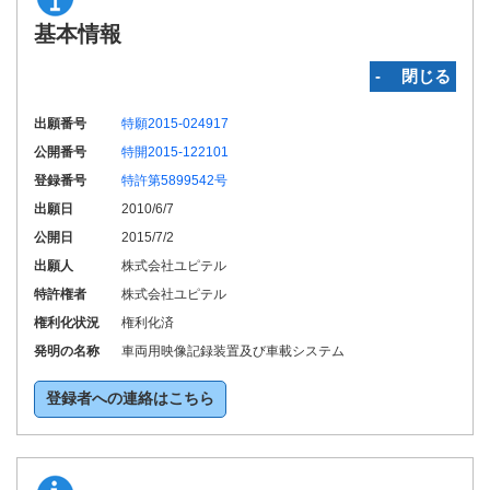
基本情報
‐ 閉じる
出願番号
特願2015-024917
公開番号
特開2015-122101
登録番号
特許第5899542号
出願日
2010/6/7
公開日
2015/7/2
出願人
株式会社ユピテル
特許権者
株式会社ユピテル
権利化状況
権利化済
発明の名称
車両用映像記録装置及び車載システム
登録者への連絡はこちら