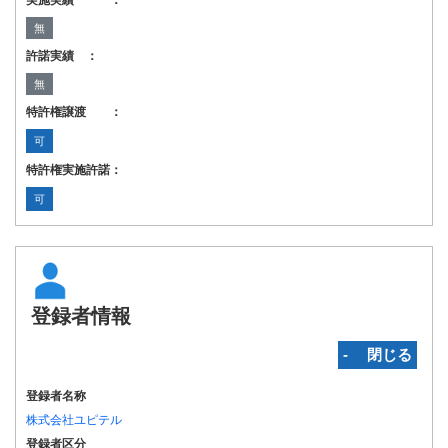
実施実績 ：
無
許諾実績 ：
無
特許権譲渡 ：
可
特許権実施許諾：
可
登録者情報
‐ 閉じる
登録者名称
株式会社ユピテル
登録者区分