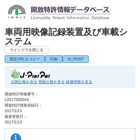
車両用映像記録装置及び車載シ
ステム
ウインドウを閉じる
固定URLをコピー
印刷
XにPOST
公開公報を見る
登録公報を見る
経過情報を見る
開放特許情報番号：
L2017000044
開放特許情報登録日：
2017/1/13
最新更新日：
2017/1/13