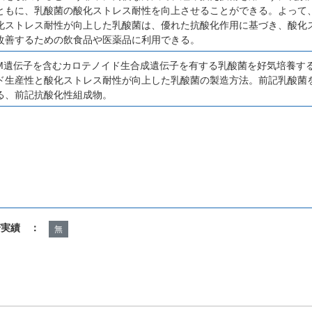
ともに、乳酸菌の酸化ストレス耐性を向上させることができる。よって
化ストレス耐性が向上した乳酸菌は、優れた抗酸化作用に基づき、酸化
改善するための飲食品や医薬品に利用できる。
crtM遺伝子を含むカロテノイド生合成遺伝子を有する乳酸菌を好気培養
ド生産性と酸化ストレス耐性が向上した乳酸菌の製造方法。前記乳酸菌
る、前記抗酸化性組成物。
諾実績 ：
無