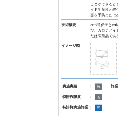
ことができると
イド生産性と酸
害を予防または
技術概要
crtN遺伝子と
び、カロテノイ
たは医薬品であ
イメージ図
実施実績 ：
許
無
特許権譲渡 ：
否
特許権実施許諾：
可