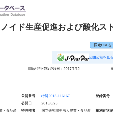
テノイド生産促進および酸化ス
固定URLを
公開公報を見
開放特許情報登録日：
2017/1/12
公開番号
特開2015-116167
登録番号
公開日
2015/6/25
業・食品産
特許権者
国立研究開発法人農業・食品産
権利化状