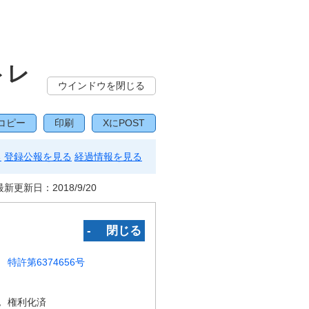
トレ
ウインドウを閉じる
コピー
印刷
XにPOST
る
登録公報を見る
経過情報を見る
最新更新日：
2018/9/20
‐ 閉じる
特許第6374656号
況
権利化済