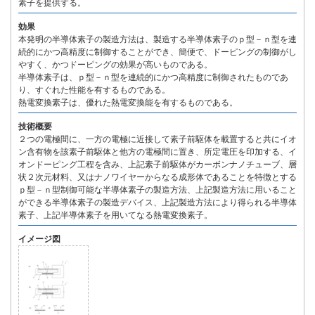
素子を提供する。
効果
本発明の半導体素子の製造方法は、製造する半導体素子のｐ型－ｎ型を連
続的にかつ高精度に制御することができ、簡便で、ドーピングの制御がし
やすく、かつドーピングの効果が高いものである。
半導体素子は、ｐ型－ｎ型を連続的にかつ高精度に制御されたものであ
り、すぐれた性能を有するものである。
熱電変換素子は、優れた熱電変換能を有するものである。
技術概要
２つの電極間に、一方の電極に近接して素子前駆体を載置すると共にイオ
ン含有物を該素子前駆体と他方の電極間に置き、所定電圧を印加する、イ
オンドーピング工程を含み、上記素子前駆体がカーボンナノチューブ、層
状２次元材料、又はナノワイヤーからなる成形体であることを特徴とする
ｐ型－ｎ型制御可能な半導体素子の製造方法、上記製造方法に用いること
ができる半導体素子の製造デバイス、上記製造方法により得られる半導体
素子、上記半導体素子を用いてなる熱電変換素子。
イメージ図