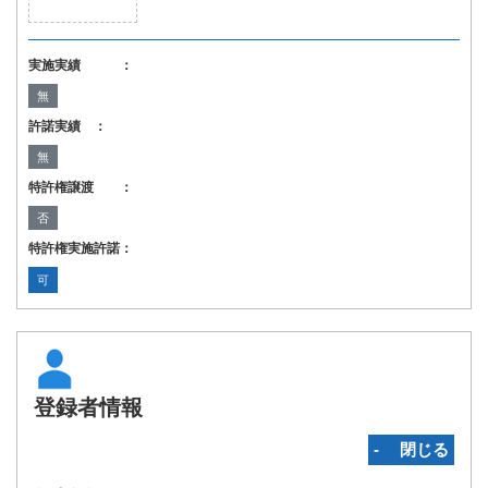
実施実績 ：
無
許諾実績 ：
無
特許権譲渡 ：
否
特許権実施許諾：
可
登録者情報
‐ 閉じる