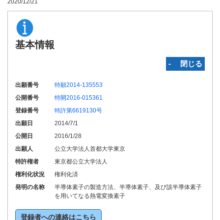
2020/12/21
基本情報
‐ 閉じる
出願番号
特願2014-135553
公開番号
特開2016-015361
登録番号
特許第6619130号
出願日
2014/7/1
公開日
2016/1/28
出願人
公立大学法人首都大学東京
特許権者
東京都公立大学法人
権利化状況
権利化済
発明の名称
半導体素子の製造方法、半導体素子、及び該半導体素子
を用いてなる熱電変換素子
登録者への連絡はこちら