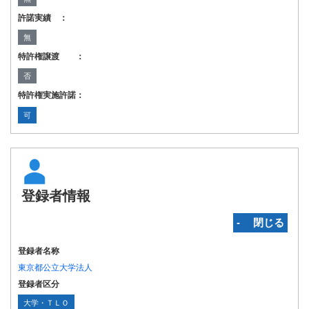
許諾実績 ：
無
特許権譲渡 ：
否
特許権実施許諾：
可
登録者情報
‐ 閉じる
登録者名称
東京都公立大学法人
登録者区分
大学・ＴＬＯ