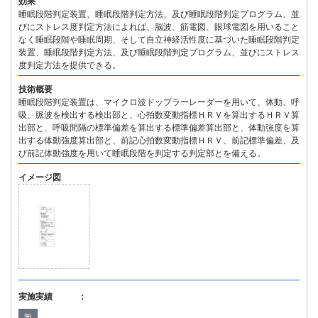
効果
睡眠段階判定装置、睡眠段階判定方法、及び睡眠段階判定プログラム、並
びにストレス度判定方法によれば、脳波、筋電図、眼球電図を用いること
なく睡眠段階や睡眠周期、そして自立神経活性度に基づいた睡眠段階判定
装置、睡眠段階判定方法、及び睡眠段階判定プログラム、並びにストレス
度判定方法を提供できる。
技術概要
睡眠段階判定装置は、マイクロ波ドップラーレーダーを用いて、体動、呼
吸、脈波を検出する検出部と、心拍数変動指標ＨＲＶを算出するＨＲＶ算
出部と、呼吸間隔の標準偏差を算出する標準偏差算出部と、体動強度を算
出する体動強度算出部と、前記心拍数変動指標ＨＲＶ、前記標準偏差、及
び前記体動強度を用いて睡眠段階を判定する判定部とを備える。
イメージ図
実施実績 ：
無