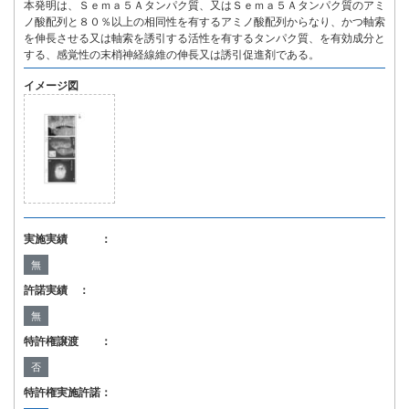
本発明は、Ｓｅｍａ５Ａタンパク質、又はＳｅｍａ５Ａタンパク質のアミ
ノ酸配列と８０％以上の相同性を有するアミノ酸配列からなり、かつ軸索
を伸長させる又は軸索を誘引する活性を有するタンパク質、を有効成分と
する、感覚性の末梢神経線維の伸長又は誘引促進剤である。
イメージ図
実施実績 ：
無
許諾実績 ：
無
特許権譲渡 ：
否
特許権実施許諾：