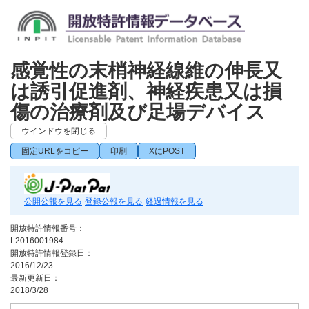
感覚性の末梢神経線維の伸長又
は誘引促進剤、神経疾患又は損
傷の治療剤及び足場デバイス
ウインドウを閉じる
固定URLをコピー
印刷
XにPOST
公開公報を見る
登録公報を見る
経過情報を見る
開放特許情報番号：
L2016001984
開放特許情報登録日：
2016/12/23
最新更新日：
2018/3/28