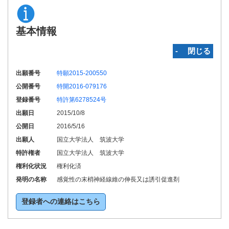
基本情報
‐ 閉じる
出願番号
特願2015-200550
公開番号
特開2016-079176
登録番号
特許第6278524号
出願日
2015/10/8
公開日
2016/5/16
出願人
国立大学法人 筑波大学
特許権者
国立大学法人 筑波大学
権利化状況
権利化済
発明の名称
感覚性の末梢神経線維の伸長又は誘引促進剤
登録者への連絡はこちら