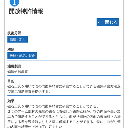
開放特許情報
‐ 閉じる
技術分野
機械・加工
機能
機械・部品の製造
適用製品
磁気研磨装置
目的
磁石工具を用いて管の内面を精密に研磨することができる磁気研磨方法及
び磁気研磨装置を提供する。
効果
磁石工具を用いて管の内面を精密に研磨することができる。
２つのアーム部材の先端の磁石に着磁した磁性砥粒が、管の内面を高い加
工力で研磨することができるとともに、曲がり部位の内面の表面粗さの場
所による差を製造時よりも大幅に低減することができる。特に、曲がり管
の内面の精密仕上げ加工に好ましい。