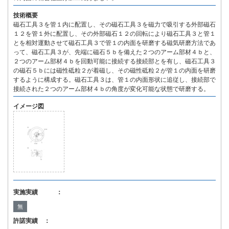
技術概要
磁石工具３を管１内に配置し、その磁石工具３を磁力で吸引する外部磁石
１２を管１外に配置し、その外部磁石１２の回転により磁石工具３と管１
とを相対運動させて磁石工具３で管１の内面を研磨する磁気研磨方法であ
って、磁石工具３が、先端に磁石５ｂを備えた２つのアーム部材４ｂと、
２つのアーム部材４ｂを回動可能に接続する接続部とを有し、磁石工具３
の磁石５ｂには磁性砥粒２が着磁し、その磁性砥粒２が管１の内面を研磨
するように構成する。磁石工具３は、管１の内面形状に追従し、接続部で
接続された２つのアーム部材４ｂの角度が変化可能な状態で研磨する。
イメージ図
実施実績 ：
無
許諾実績 ：