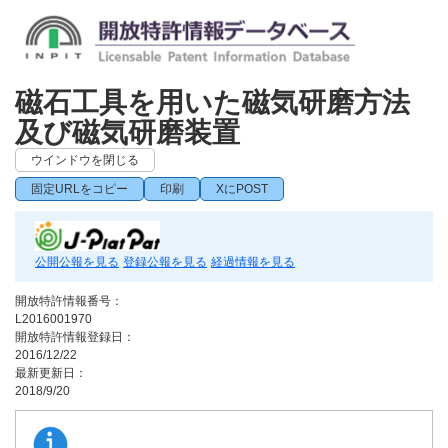
磁石工具を用いた磁気研磨方法
及び磁気研磨装置
ウインドウを閉じる
固定URLをコピー
印刷
XにPOST
公開公報を見る
登録公報を見る
経過情報を見る
開放特許情報番号：
L2016001970
開放特許情報登録日：
2016/12/22
最新更新日：
2018/9/20