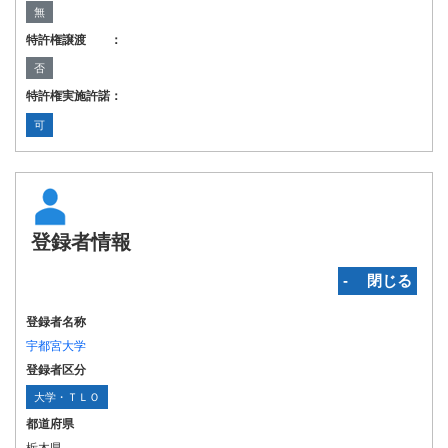
無
特許権譲渡 ：
否
特許権実施許諾：
可
登録者情報
‐ 閉じる
登録者名称
宇都宮大学
登録者区分
大学・ＴＬＯ
都道府県