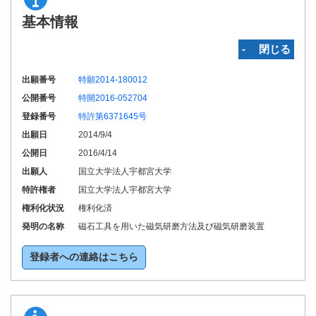
基本情報
‐ 閉じる
出願番号
特願2014-180012
公開番号
特開2016-052704
登録番号
特許第6371645号
出願日
2014/9/4
公開日
2016/4/14
出願人
国立大学法人宇都宮大学
特許権者
国立大学法人宇都宮大学
権利化状況
権利化済
発明の名称
磁石工具を用いた磁気研磨方法及び磁気研磨装置
登録者への連絡はこちら