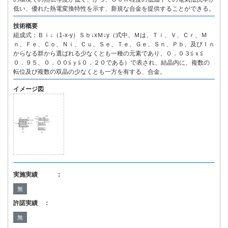
低い、優れた熱電変換特性を示す、新規な合金を提供することができる。
技術概要
組成式：Ｂｉ↓（1-x-y）Ｓｂ↓xＭ↓y（式中、Ｍは、Ｔｉ、Ｖ、Ｃｒ、Ｍ
ｎ、Ｆｅ、Ｃｏ、Ｎｉ、Ｃｕ、Ｓｅ、Ｔｅ、Ｇｅ、Ｓｎ、Ｐｂ、及びＩｎ
からなる群から選ばれる少なくとも一種の元素であり、０．０３≦ｘ≦
０．９５、０．００≦ｙ≦０．２０である）で表され、結晶内に、複数の
転位及び複数の双晶の少なくとも一方を有する、合金。
イメージ図
実施実績 ：
無
許諾実績 ：
無