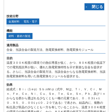
‐ 閉じる
技術分野
金属材料
電気・電子
機能
材料・素材の製造
適用製品
合金、当該合金の製造方法、熱電変換材料、熱電変換モジュール
目的
温度３００Ｋ程度の環境での熱伝導度が低く、かつ、８０Ｋ程度の低温下
での電気抵抗率が低い、優れた熱電変換特性を示す新規な合金を提供す
る。さらに、当該合金の製造方法、当該合金からなる熱電変換材料、当該
熱電変換材料を用いた熱電変換モジュールを提供する。
効果
組成式：Ｂｉ↓（1-x-y）Ｓｂ↓xＭ↓y（式中、Ｍは、Ｔｉ、Ｖ、Ｃｒ、Ｍ
ｎ、Ｆｅ、Ｃｏ、Ｎｉ、Ｃｕ、Ｓｅ、Ｔｅ、Ｇｅ、Ｓｎ、Ｐｂ、及びＩｎ
からなる群から選ばれる少なくとも一種の元素であり、０．０３≦ｘ≦
０．９５、０．００≦ｙ≦０．２０である）で表され、結晶内に、複数の
転位及び双晶の少なくとも一方を有していることから、温度３００Ｋ程度
の環境での熱伝導度が低く、かつ、８０Ｋ程度の低温下での電気抵抗率が