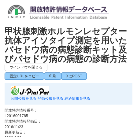
甲状腺刺激ホルモンレセプター
抗体アイソタイプ測定を用いた
バセドウ病の病態診断キット及
びバセドウ病の病態の診断方法
ウインドウを閉じる
固定URLをコピー
印刷
XにPOST
公開公報を見る
登録公報を見る
経過情報を見る
開放特許情報番号：
L2016001785
開放特許情報登録日：
2016/11/23
最新更新日：