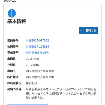
2020/4/20
基本情報
‐ 閉じる
出願番号
特願2016-087002
公開番号
特開2017-106884
登録番号
特許第6667806号
出願日
2016/4/25
公開日
2017/6/15
出願人
国立大学法人鳥取大学
特許権者
国立大学法人鳥取大学
権利化状況
権利化済
発明の名称
甲状腺刺激ホルモンレセプター抗体アイソタイプ測定を
用いたバセドウ病の病態診断キット及びバセドウ病の病
態の診断方法