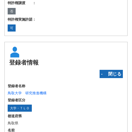
特許権譲渡 ：
否
特許権実施許諾：
可
登録者情報
‐ 閉じる
登録者名称
鳥取大学 研究推進機構
登録者区分
大学・ＴＬＯ
都道府県
鳥取県
名前