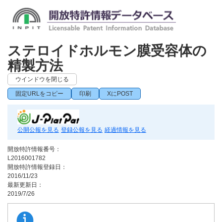
ステロイドホルモン膜受容体の
精製方法
ウインドウを閉じる
固定URLをコピー
印刷
XにPOST
公開公報を見る
登録公報を見る
経過情報を見る
開放特許情報番号：
L2016001782
開放特許情報登録日：
2016/11/23
最新更新日：
2019/7/26