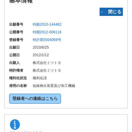
基本情報
‐ 閉じる
出願番号
特願2010-144462
公開番号
特開2012-006116
登録番号
特許第5504069号
出願日
2010/6/25
公開日
2012/1/12
出願人
株式会社ミツトヨ
特許権者
株式会社ミツトヨ
権利化状況
権利化済
発明の名称
短絡検出装置及び加工機械
登録者への連絡はこちら