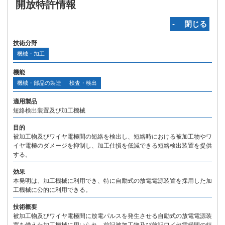
開放特許情報
‐ 閉じる
技術分野
機械・加工
機能
機械・部品の製造
検査・検出
適用製品
短絡検出装置及び加工機械
目的
被加工物及びワイヤ電極間の短絡を検出し、短絡時における被加工物やワ
イヤ電極のダメージを抑制し、加工仕損を低減できる短絡検出装置を提供
する。
効果
本発明は、加工機械に利用でき、特に自励式の放電電源装置を採用した加
工機械に公的に利用できる。
技術概要
被加工物及びワイヤ電極間に放電パルスを発生させる自励式の放電電源装