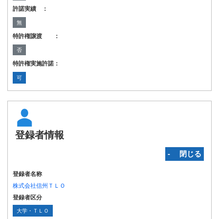
許諾実績 ：
無
特許権譲渡 ：
否
特許権実施許諾：
可
登録者情報
‐ 閉じる
登録者名称
株式会社信州ＴＬＯ
登録者区分
大学・ＴＬＯ