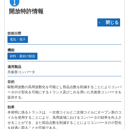
開放特許情報
‐ 閉じる
技術分野
電気・電子
機能
材料・素材の製造
適用製品
共振形コンバータ
目的
駆動周波数の高周波数化を可能とし部品点数を削減することによりコンバ
ータの小型化を可能にするトランス及びこれを用いた共振形コンバータを
提供する。
効果
本発明に係るトランスは、一次側コイルと二次側コイルにオープン形のコ
イルを使用することにより、高周波域におけるコンバータの効率を向上さ
せることができ、また部品点数を削減することによりコンバータの小型化
を好適に図ることが可能である。