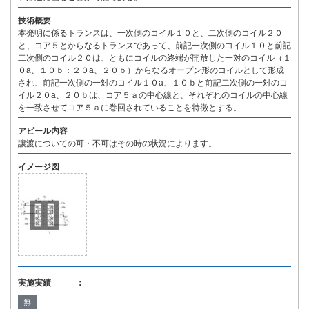
技術概要
本発明に係るトランスは、一次側のコイル１０と、二次側のコイル２０
と、コア５とからなるトランスであって、前記一次側のコイル１０と前記
二次側のコイル２０は、ともにコイルの終端が開放した一対のコイル（１
０a、１０ｂ：２０a、２０ｂ）からなるオープン形のコイルとして形成
され、前記一次側の一対のコイル１０a、１０ｂと前記二次側の一対のコ
イル２０a、２０ｂは、コア５ａの中心線と、それぞれのコイルの中心線
を一致させてコア５ａに巻回されていることを特徴とする。
アピール内容
譲渡についての可・不可はその時の状況によります。
イメージ図
実施実績 ：
無