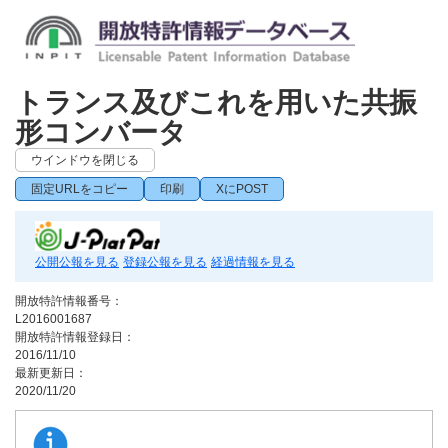
トランス及びこれを用いた共振
形コンバータ
ウインドウを閉じる
固定URLをコピー
印刷
XにPOST
公開公報を見る
登録公報を見る
経過情報を見る
開放特許情報番号：
L2016001687
開放特許情報登録日：
2016/11/10
最新更新日：
2020/11/20