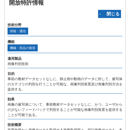
開放特許情報
‐ 閉じる
技術分野
情報・通信
機能
機械・部品の製造
適用製品
画像判別技術
目的
事前の教材データセットなしに、静止画や動画のデータに対して、被写体
のカテゴリの判別を行うことが可能な、画像判別装置及び画像判別方法を
提供する。
効果
画像の被写体について、事前教材データセットなしに、かつ、ユーザから
の少ないフィードバックで判別することが可能な画像判別装置を提供する
ことが可能である。
技術概要