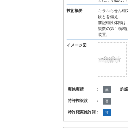
技術概要
キラルらせん磁
段とを備え、
前記磁性体部は
複数の第１領域
装置。
イメージ図
実施実績 ：
許
無
特許権譲渡 ：
否
特許権実施許諾：
可