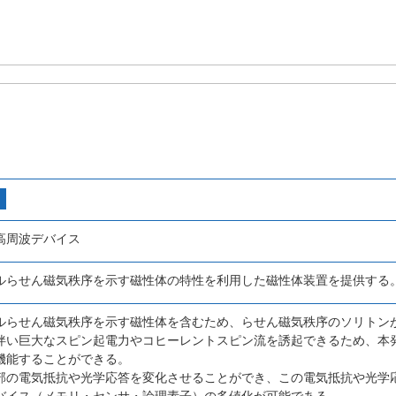
高周波デバイス
ルらせん磁気秩序を示す磁性体の特性を利用した磁性体装置を提供する
ルらせん磁気秩序を示す磁性体を含むため、らせん磁気秩序のソリトン
伴い巨大なスピン起電力やコヒーレントスピン流を誘起できるため、本
機能することができる。
部の電気抵抗や光学応答を変化させることができ、この電気抵抗や光学
バイス（メモリ・センサ・論理素子）の多値化が可能である。