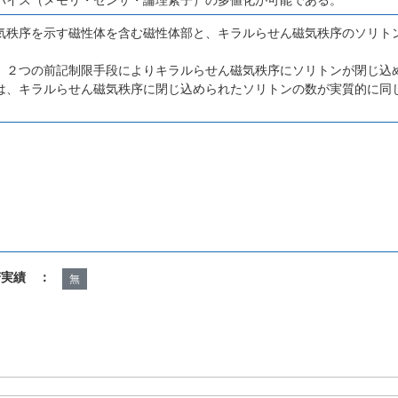
気秩序を示す磁性体を含む磁性体部と、キラルらせん磁気秩序のソリト
、２つの前記制限手段によりキラルらせん磁気秩序にソリトンが閉じ込
は、キラルらせん磁気秩序に閉じ込められたソリトンの数が実質的に同
諾実績 ：
無