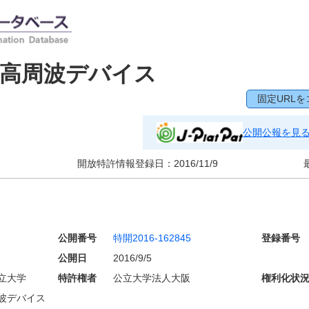
び高周波デバイス
固定URLを
公開公報を見
開放特許情報登録日：
2016/11/9
公開番号
特開2016-162845
登録番号
公開日
2016/9/5
立大学
特許権者
公立大学法人大阪
権利化状
波デバイス