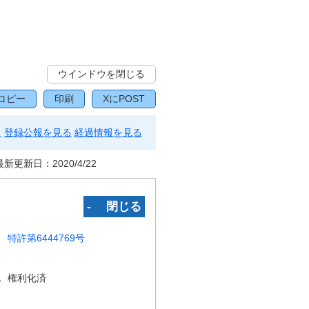
ウインドウを閉じる
コピー
印刷
XにPOST
る
登録公報を見る
経過情報を見る
最新更新日：
2020/4/22
‐ 閉じる
特許第6444769号
況
権利化済