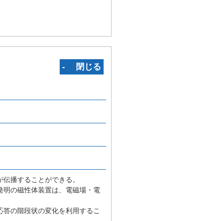
‐ 閉じる
。
が伝播することができる。
発明の磁性体装置は、電磁場・電
応答の階段状の変化を利用するこ