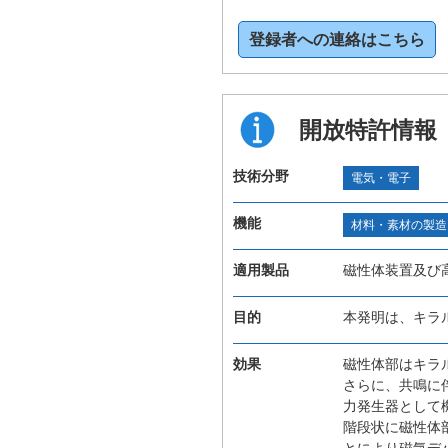
登録者への連絡はこちら
開放特許情報
技術分野
電気・電子
機能
材料・素材の製造
適用製品
磁性体装置及び
目的
本発明は、キラ
効果
磁性体部はキラ
さらに、共鳴に
力発生器として
階段状に磁性体
とにより磁気デ