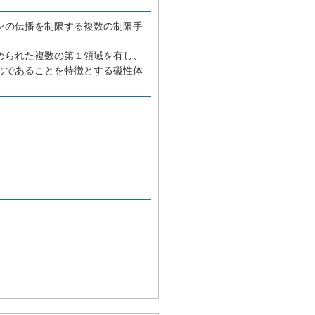
ンの伝播を制限する複数の制限手
められた複数の第１領域を有し、
じであることを特徴とする磁性体