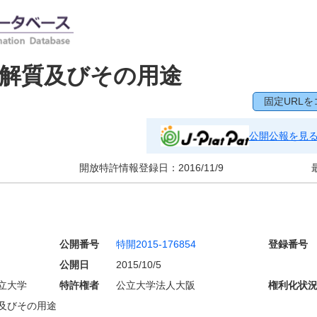
解質及びその用途
固定URLを
公開公報を見
開放特許情報登録日：
2016/11/9
公開番号
特開2015-176854
登録番号
公開日
2015/10/5
立大学
特許権者
公立大学法人大阪
権利化状
及びその用途