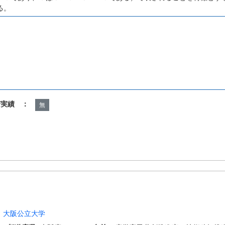
る。
諾実績 ：
無
 大阪公立大学