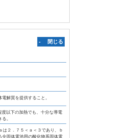
‐ 閉じる
体電解質を提供すること。
程度以下の加熱でも、十分な導電
きる。
、ａは２．７５＜ａ＜３であり、ｂ
る全固体電池用の酸化物系固体電