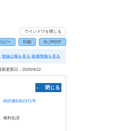
ウインドウを閉じる
コピー
印刷
XにPOST
る
登録公報を見る
経過情報を見る
最新更新日：
2020/4/22
‐ 閉じる
特許第6362371号
況
権利化済