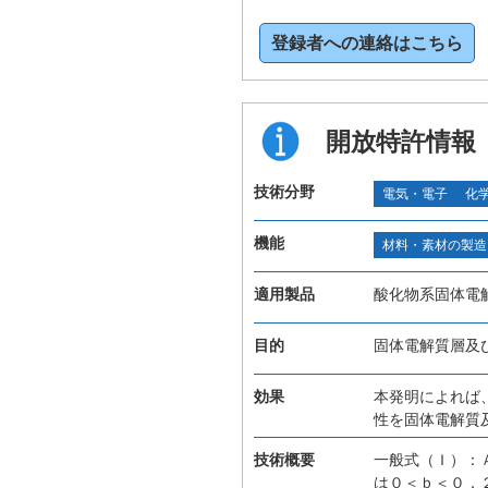
登録者への連絡はこちら
開放特許情報
技術分野
電気・電子
化
機能
材料・素材の製造
適用製品
酸化物系固体電
目的
固体電解質層及
効果
本発明によれば
性を固体電解質
技術概要
一般式（Ｉ）：Ａ
は０＜ｂ＜０．