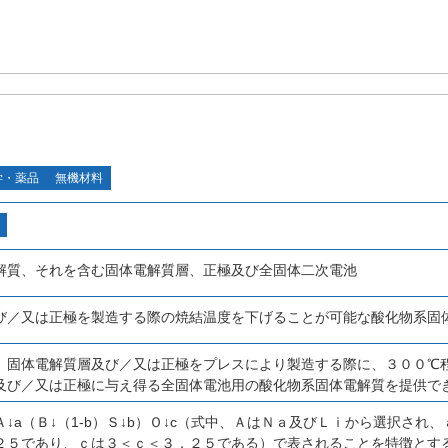
学・薬品
無機材料
解質、それを含む固体電解質層、正極及び全固体二次電池
び／又は正極を製造する際の焼結温度を下げることが可能な酸化物系固
、固体電解質層及び／又は正極をプレスにより製造する際に、３００℃
及び／又は正極に与え得る全固体電池用の酸化物系固体電解質を提供で
↓a（Ｂ↓（1-b）Ｓ↓b）Ｏ↓c（式中、ＡはＮａ及びＬｉから選択され
２５であり、ｃは３＜ｃ＜３．２５である）で表されることを特徴とす