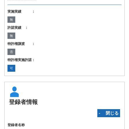
実施実績 ：
無
許諾実績 ：
無
特許権譲渡 ：
否
特許権実施許諾：
可
登録者情報
‐ 閉じる
登録者名称