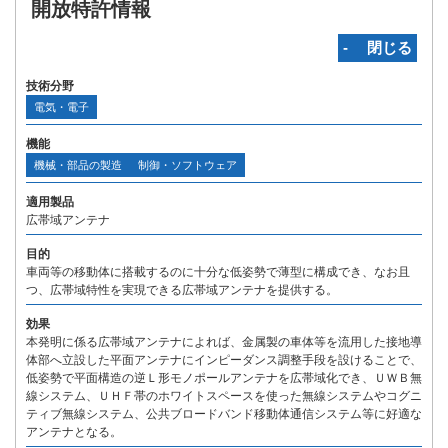
開放特許情報
‐ 閉じる
技術分野
電気・電子
機能
機械・部品の製造
制御・ソフトウェア
適用製品
広帯域アンテナ
目的
車両等の移動体に搭載するのに十分な低姿勢で薄型に構成でき、なお且
つ、広帯域特性を実現できる広帯域アンテナを提供する。
効果
本発明に係る広帯域アンテナによれば、金属製の車体等を流用した接地導
体部へ立設した平面アンテナにインピーダンス調整手段を設けることで、
低姿勢で平面構造の逆Ｌ形モノポールアンテナを広帯域化でき、ＵＷＢ無
線システム、ＵＨＦ帯のホワイトスペースを使った無線システムやコグニ
ティブ無線システム、公共ブロードバンド移動体通信システム等に好適な
アンテナとなる。