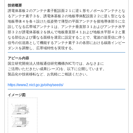
技術概要
誘電体基板２のアンテナ素子配設面２１に逆Ｌ形モノポールアンテナとな
るアンテナ素子３を、誘電体基板２の地板導体配設面２２に逆Ｌ型となる
地板導体４を各々設けた低姿勢で薄型の平面アンテナを接地導体部５に立
設してなる広帯域アンテナ１は、アンテナ垂直部３１およびアンテナ水平
部３２が誘電体基板２を挟んで地板垂直部４１および地板水平部４２と重
なる部位および重なる面積を適宜に設定することで、電波の送受信に伴う
信号の伝送路として機能するアンテナ素子３の各部における線路インピー
ダンスを調整し、広帯域特性を実現する。
アピール内容
国立研究開発法人情報通信研究機構(NICT)では、みなさまに
ご活用いただきたい成果(シーズ)を、以下に公開しています。
製品化や技術移転など、お気軽にご相談ください。
https://www2.nict.go.jp/oihq/seeds/
イメージ図