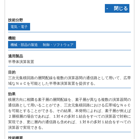
‐ 閉じる
技術分野
電気・電子
機能
機械・部品の製造
制御・ソフトウェア
適用製品
半導体演算装置
目的
三次元集積回路の層間配線を複数の演算器間の通信路として用いて、広帯
域なＮｏＣを可能とした半導体演算装置を提供する。
効果
積層方向に相隣る素子層の層間配線を、素子層が異なる複数の演算器間の
通信路として用いることができ、三次元集積回路における広帯域なＮｏＣ
を可能とすることができる。その結果、本発明によれば、素子層が例えば
２層積層の場合であれば、１対４の多対１結合をすべての演算器で対称に
実現でき、更に層内の通信路も含めれば、１対８の多対１結合をすべての
演算器で実現できる。
技術概要