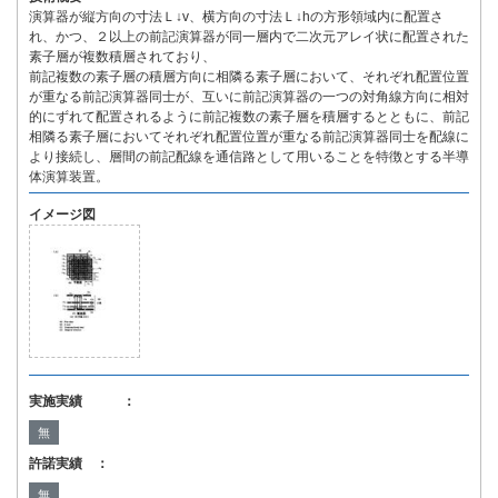
演算器が縦方向の寸法Ｌ↓v、横方向の寸法Ｌ↓hの方形領域内に配置さ
れ、かつ、２以上の前記演算器が同一層内で二次元アレイ状に配置された
素子層が複数積層されており、
前記複数の素子層の積層方向に相隣る素子層において、それぞれ配置位置
が重なる前記演算器同士が、互いに前記演算器の一つの対角線方向に相対
的にずれて配置されるように前記複数の素子層を積層するとともに、前記
相隣る素子層においてそれぞれ配置位置が重なる前記演算器同士を配線に
より接続し、層間の前記配線を通信路として用いることを特徴とする半導
体演算装置。
イメージ図
実施実績 ：
無
許諾実績 ：
無