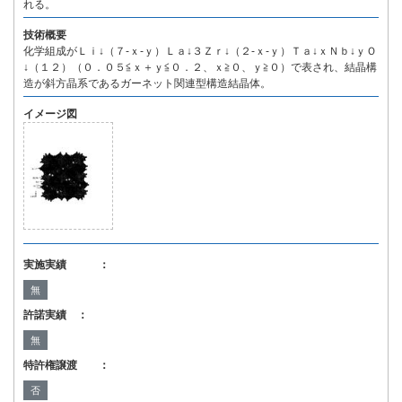
れる。
技術概要
化学組成がＬｉ↓（７-ｘ-ｙ）Ｌａ↓３Ｚｒ↓（２-ｘ-ｙ）Ｔａ↓ｘＮｂ↓ｙＯ
↓（１２）（０．０５≦ｘ＋ｙ≦０．２、ｘ≧０、ｙ≧０）で表され、結晶構
造が斜方晶系であるガーネット関連型構造結晶体。
イメージ図
実施実績 ：
無
許諾実績 ：
無
特許権譲渡 ：
否