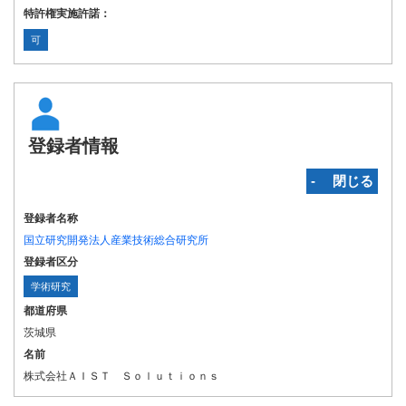
特許権実施許諾：
可
登録者情報
‐ 閉じる
登録者名称
国立研究開発法人産業技術総合研究所
登録者区分
学術研究
都道府県
茨城県
名前
株式会社ＡＩＳＴ Ｓｏｌｕｔｉｏｎｓ