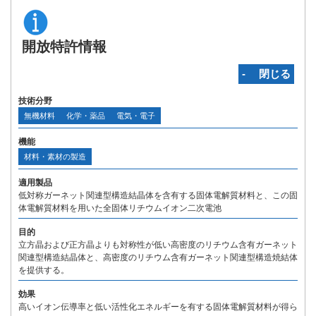
開放特許情報
‐ 閉じる
技術分野
無機材料
化学・薬品
電気・電子
機能
材料・素材の製造
適用製品
低対称ガーネット関連型構造結晶体を含有する固体電解質材料と、この固
体電解質材料を用いた全固体リチウムイオン二次電池
目的
立方晶および正方晶よりも対称性が低い高密度のリチウム含有ガーネット
関連型構造結晶体と、高密度のリチウム含有ガーネット関連型構造焼結体
を提供する。
効果
高いイオン伝導率と低い活性化エネルギーを有する固体電解質材料が得ら