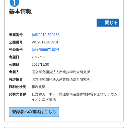
基本情報
‐ 閉じる
出願番号
特願2018-519168
公開番号
WO2017/203954
登録番号
特許第6667182号
出願日
2017/5/2
公開日
2017/11/30
出願人
国立研究開発法人産業技術総合研究所
特許権者
国立研究開発法人産業技術総合研究所
権利化状況
権利化済
発明の名称
低対称ガーネット関連型構造固体電解質およびリチウム
イオン二次電池
登録者への連絡はこちら