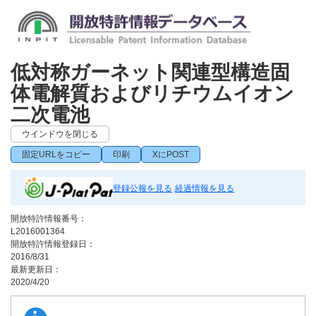
低対称ガーネット関連型構造固
体電解質およびリチウムイオン
二次電池
ウインドウを閉じる
固定URLをコピー
印刷
XにPOST
登録公報を見る
経過情報を見る
開放特許情報番号：
L2016001364
開放特許情報登録日：
2016/8/31
最新更新日：
2020/4/20